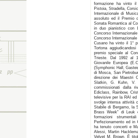
formazione ha vinto il
Pistoia, Stradella, Corsi
Internazionale di Music
assoluto ed il Premio 
Sonata Romantica al Con
in duo pianistico con 
Concorso Internazionale
Concorso Internazionale 
Cusano ha vinto il 1° p
Tortona aggiudicandosi
premio speciale al Con
Trieste. Dal 1992 al 1
Giovanile Europea (E.C
(Symphonic Hall, Gasteig
di Mosca, San Pietrobur
direzione dei Maestri 
Slatkin, G. Kuhn, V.
commissionati dalla r
Ediclass, Rainbow, Crist
televisive per la RAI ed
svolge intensa attività 
Stabile di Bergamo, la S
Brass Week" di Leuk 
formazioni strumenta
Perfezionamento ed in C
ha tenuto concerti e M
Alessi, Martin Hacklema
Velvet M. Brown. È titol