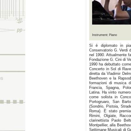
Instrument: Piano
Si è diplomato in pia
Conservatorio G. Verdi d
nel 1990. Attualmente fa
Fondazione G. Cini di V
1990 ha debuttato come 
Concerto in Sol di Rave
diretta da Vladimir Delm
Beethoven e la Rapsodi
formazioni di musica d
Francia, Spagna, Pol
Latina. Ha vinto numero
come solista in Concor
Portogruaro, San Barto
(Sondrio, Pistoia, Stra
Roma). È stato premiat
Rimini, Olgiate, Racc
clarinettista Paolo Be
Montpellier, alla Beethov
Settimane Musicali di Gue