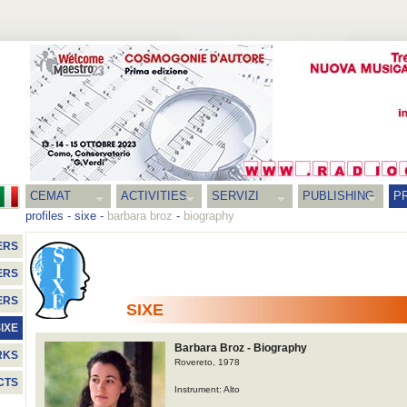
CEMAT
ACTIVITIES
SERVIZI
PUBLISHING
P
profiles
-
sixe
-
barbara broz
-
biography
ERS
ERS
ERS
SIXE
IXE
Barbara Broz - Biography
RKS
Rovereto, 1978
CTS
Instrument: Alto