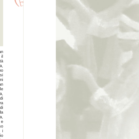
an
il
tà
a,
no
si
ni
an
le
a,
di
ra
di
da
a,
 e
so
 i
io