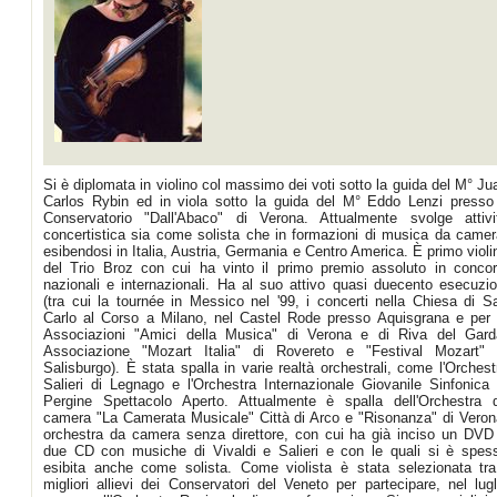
Si è diplomata in violino col massimo dei voti sotto la guida del M° Ju
Carlos Rybin ed in viola sotto la guida del M° Eddo Lenzi presso 
Conservatorio "Dall'Abaco" di Verona. Attualmente svolge attivi
concertistica sia come solista che in formazioni di musica da camer
esibendosi in Italia, Austria, Germania e Centro America. È primo violi
del Trio Broz con cui ha vinto il primo premio assoluto in concor
nazionali e internazionali. Ha al suo attivo quasi duecento esecuzio
(tra cui la tournée in Messico nel '99, i concerti nella Chiesa di S
Carlo al Corso a Milano, nel Castel Rode presso Aquisgrana e per 
Associazioni "Amici della Musica" di Verona e di Riva del Gard
Associazione "Mozart Italia" di Rovereto e "Festival Mozart" 
Salisburgo). È stata spalla in varie realtà orchestrali, come l'Orchest
Salieri di Legnago e l'Orchestra Internazionale Giovanile Sinfonica 
Pergine Spettacolo Aperto. Attualmente è spalla dell'Orchestra 
camera "La Camerata Musicale" Città di Arco e "Risonanza" di Veron
orchestra da camera senza direttore, con cui ha già inciso un DVD
due CD con musiche di Vivaldi e Salieri e con le quali si è spes
esibita anche come solista. Come violista è stata selezionata tra
migliori allievi dei Conservatori del Veneto per partecipare, nel lugl