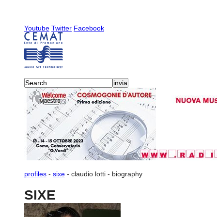
Youtube
Twitter
Facebook
profiles
-
sixe
-
claudio lotti
-
biography
SIXE