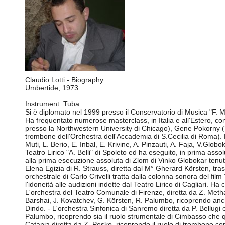
Claudio Lotti - Biography
Umbertide, 1973
Instrument: Tuba
Si è diplomato nel 1999 presso il Conservatorio di Musica "F. M
Ha frequentato numerose masterclass, in Italia e all'Estero, c
presso la Northwestern University di Chicago), Gene Pokorny 
trombone dell'Orchestra dell'Accademia di S.Cecilia di Roma). Dal
Muti, L. Berio, E. Inbal, E. Krivine, A. Pinzauti, A. Faja, V.G
Teatro Lirico "A. Belli" di Spoleto ed ha eseguito, in prima as
alla prima esecuzione assoluta di Zlom di Vinko Globokar tenut
Elena Egizia di R. Strauss, diretta dal M° Gherard Körsten, tras
orchestrale di Carlo Crivelli tratta dalla colonna sonora del fi
l'idoneità alle audizioni indette dal Teatro Lirico di Cagliari. 
L'orchestra del Teatro Comunale di Firenze, diretta da Z. Metha; 
Barshai, J. Kovatchev, G. Körsten, R. Palumbo, ricoprendo anche 
Dindo. - L'orchestra Sinfonica di Sanremo diretta da P. Bellugi 
Palumbo, ricoprendo sia il ruolo strumentale di Cimbasso che qu
Catania diretta da Z. Pesko, ricoprendo il ruolo di trombone cont