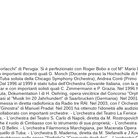
orlacchi" di Perugia. Si è perfezionato con Roger Bobo e col M° Mario B
on importanti docenti quali G. Monch (Docente presso la Hochschüle di 
(Tuba solista della Chicago Symphony Orchestra), Andrea Conti (Primo 
 1996 al 1999 è stato tuba dell'Orchestra Giovanile Italiana, con la qual
lobokar e con importanti solisti quali C. Zimmermann e P. Grazia. Nel 19
soluta, Dokumentation I di H. Oehring, opera vincitrice del Concorso "O
asi al "Musik Im 20 Jahrhundert" di Saarbrucken (Germania). Nel 2001, a
messa in diretta radiofonica da Radio tre RAI. Nel 2003, con l' Orchestr
lm "Ginostra" di Manuel Pradal. Nel 2001 ha ottenuto l'idoneità alle audi
Ha collaborato con importanti orchestre: - L'orchestra del Teatro La Fenice
- L'orchestra del Teatro S. Carlo di Napoli, diretta da M. Rostropovich; 
il ruolo di Cimbasso con lo strumento di sua proprietà; - L'orchestra G.
e D.Bellini. - L'orchestra Filarmonica Marchigiana, per Macerata Opera 2
ello di Tuba. - L'orchestra B. Maderna, diretta da M. Stefanelli e J.Kov
rabbasso nelle opere "Sigfrido"e "Crepusolo degli dei". - L'orchestra Cit