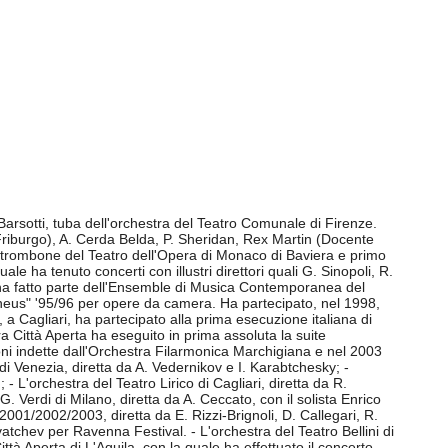
arsotti, tuba dell'orchestra del Teatro Comunale di Firenze.
Friburgo), A. Cerda Belda, P. Sheridan, Rex Martin (Docente
trombone del Teatro dell'Opera di Monaco di Baviera e primo
e ha tenuto concerti con illustri direttori quali G. Sinopoli, R.
96 ha fatto parte dell'Ensemble di Musica Contemporanea del
rpheus" '95/96 per opere da camera. Ha partecipato, nel 1998,
 Cagliari, ha partecipato alla prima esecuzione italiana di
a Città Aperta ha eseguito in prima assoluta la suite
zioni indette dall'Orchestra Filarmonica Marchigiana e nel 2003
 di Venezia, diretta da A. Vedernikov e I. Karabtchesky; -
- L'orchestra del Teatro Lirico di Cagliari, diretta da R.
 Verdi di Milano, diretta da A. Ceccato, con il solista Enrico
001/2002/2003, diretta da E. Rizzi-Brignoli, D. Callegari, R.
atchev per Ravenna Festival. - L'orchestra del Teatro Bellini di
tà Aperta di L'Aquila, con la quale ha effettuato il concerto,