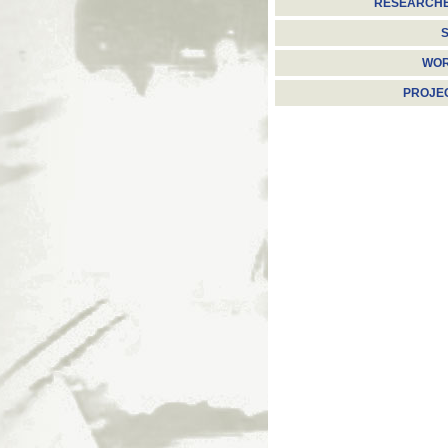
RESEARCH
S
WO
PROJE