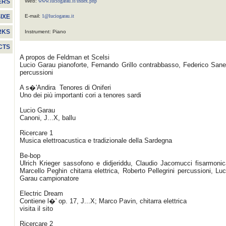
Web:
www.luciogarau.it/index.php
ERS
E-mail:
1@luciogarau.it
IXE
RKS
Instrument: Piano
CTS
A propos de Feldman et Scelsi
Lucio Garau pianoforte, Fernando Grillo contrabbasso, Federico Sane
percussioni
A s�'Andira  Tenores di Oniferi
Uno dei più importanti cori a tenores sardi
Lucio Garau
Canoni, J...X, ballu
Ricercare 1
Musica elettroacustica e tradizionale della Sardegna
Be-bop
Ulrich Krieger sassofono e didjeriddu, Claudio Jacomucci fisarmonic
Marcello Peghin chitarra elettrica, Roberto Pellegrini percussioni, Luc
Garau campionatore
Electric Dream
Contiene l�' op. 17, J...X; Marco Pavin, chitarra elettrica
visita il sito
Ricercare 2