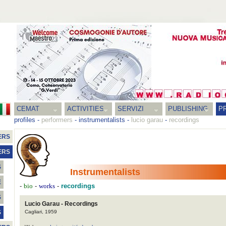
CEMAT
ACTIVITIES
SERVIZI
PUBLISHING
P
profiles
-
performers
-
instrumentalists
-
lucio garau
-
recordings
ERS
ERS
S
Instrumentalists
E
-
-
-
recordings
bio
works
S
Lucio Garau - Recordings
Cagliari, 1959
S