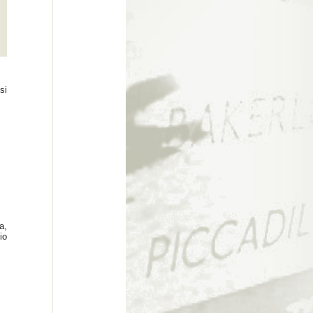
si
a,
io