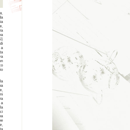
a,
da
ia
e,
ra
ea
61
di
 a
ta
va
on
co
io
la
na
e,
ni
ra
 a
la
ci
na
ne
e
,
ta