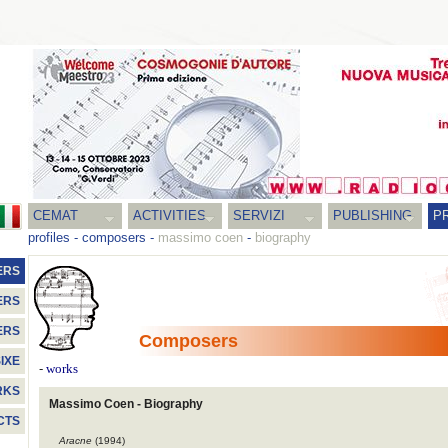
CEMAT
ACTIVITIES
SERVIZI
PUBLISHING
P
profiles
-
composers
-
massimo coen
-
biography
ERS
ERS
ERS
Composers
IXE
-
works
RKS
Massimo Coen - Biography
CTS
Aracne
(1994)