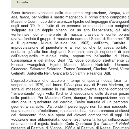
for violin
Sono trascorsi vent'anni dalla sua prima registrazione,
Acqua, terr
aria, fuoco
, per violino e nastro magnetico. Il primo brano composto 
Massimo Coen, ricco delle asprezze tipiche del linguaggio d'avanguard
degli anni '70, è il frutto di un percorso artistico del tutto ooriginal
svilppato su un doppio binario: da un alto l'esperienza, già allo
ventennale, come interprete di musica classica e contemporan
(aveva fondato il gruppo di musica da camera I Solisti di Roma nel 19
e il quartetto Nuova Musica nel 1963), dall'altro, l'attività 
improvvisazione al pianoforte e al violino, che lo aveva portato
contatto, già alla fine degli anni Sessanta, con gli esponenti di pun
dell'avanguardia musicale colta, soprattutto nel'ambito di Nuo
Consonanza e del mitico Beat '72, dove collaborò strettamente c
Franco Evangelisti, Egisto Macchi, Mauro Bortolotti, Domeni
Guaccero, Salvatore Sciarrino, Franco Donatoni, Giacinto Scesi, Vittor
Gelmetti, Antonella Neri, Giancarlo Schiaffini e Francis Uittl.
L'episodio-chiave che accelerò i tempi di questa nuova fase fu 
scoperta, nel 1979, del brano
Pièce pour Ivry
di Bruno Maderna, u
sorta di mosaico sonoro in cui l'nterprete diventa anche compositor
"reinventando" ogni volta l'ordine di esecuzione delle diverse porzio
della partitura. Per Massimo Coen, dunque, la composizione non e
altro che la quadratura del cerchio, l'esito naturale di un percorso
geometria variabile. D'altronde il personaggio non ha mai nascosto 
sua vocazione all'eclettismo, spaziando dalla musica barocca ai classi
del Novecento, fino alle opere dei giovani compositori di oggi. U
vocazione mai abbandonata, come testimonia la lunga collaborazio
creativa con il regista teatrale Carlo Quartucci (
La Zattera di Babel
presente al Festival di Vienna, 1986 e al Festival di Kassel Documen