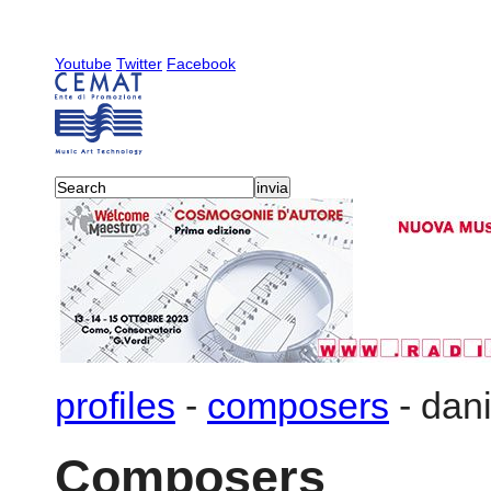
Youtube
Twitter
Facebook
profiles
-
composers
-
dani
Composers