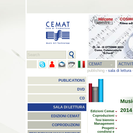
CEMAT
ACTIVI
publishing
-
sala di lettura
PUBLICATIONS
DVD
CD
Musi
SALA DI LETTURA
2014
Edizioni Cemat
Coproduzioni
EDIZIONI CEMAT
Tesi biennio
Management
COPRODUZIONI
Progetti
condivisi e