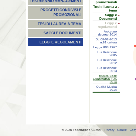
TESI BIENNIO MANAGEMENT
promozionali
Tesi di laurea a
PROGETTI CONDIVISI E
tema
PROMOZIONALI
Saggi e
Documenti
Leggi e
TESI DI LAUREA A TEMA
regolamenti
Articolato
SAGGI E DOCUMENTI
decreto 2014
DL 08-08-2013
LEGGI E REGOLAMENTI
n.91 cultura
Legge 800 1967
Fus Relazione
2005
Fus Relazione
2012
Fus Relazione
2013
Musica Base
Quantitativa FUS
2014
Qualità Musica
2014
© 2026 Federazione CEMAT -
Privacy
-
Cookie
-
Copy