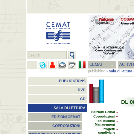
CEMAT
ACTIVI
publishing
-
sala di lettura
PUBLICATIONS
DVD
CD
DL 0
SALA DI LETTURA
Edizioni Cemat
Coproduzioni
EDIZIONI CEMAT
Tesi biennio
Management
COPRODUZIONI
Progetti
condivisi e