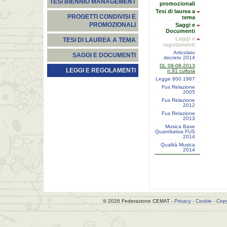
TESI BIENNIO MANAGEMENT
promozionali
Tesi di laurea a
PROGETTI CONDIVISI E
tema
PROMOZIONALI
Saggi e
Documenti
Leggi e
TESI DI LAUREA A TEMA
regolamenti
Articolato
SAGGI E DOCUMENTI
decreto 2014
DL 08-08-2013
LEGGI E REGOLAMENTI
n.91 cultura
Legge 800 1967
Fus Relazione
2005
Fus Relazione
2012
Fus Relazione
2013
Musica Base
Quantitativa FUS
2014
Qualità Musica
2014
© 2026 Federazione CEMAT -
Privacy
-
Cookie
-
Copy