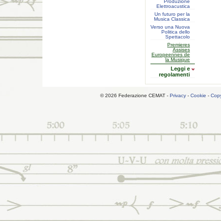
Produzione
Elettroacustica
Un futuro per la
Musica Classica
Verso una Nuova
Politica dello
Spettacolo
Premieres
Assises
Europeennes de
la Musique
Leggi e
regolamenti
© 2026 Federazione CEMAT -
Privacy
-
Cookie
-
Copy