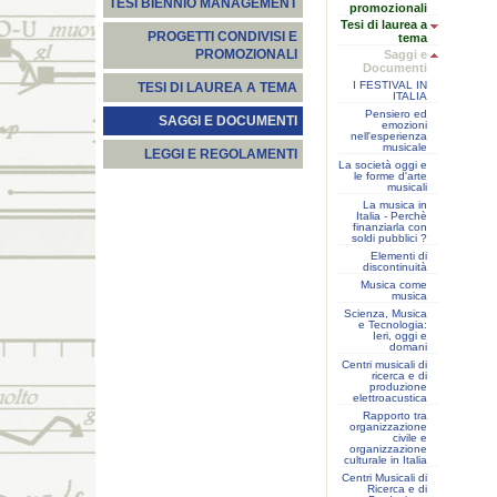
TESI BIENNIO MANAGEMENT
promozionali
Tesi di laurea a
PROGETTI CONDIVISI E
tema
PROMOZIONALI
Saggi e
Documenti
I FESTIVAL IN
TESI DI LAUREA A TEMA
ITALIA
Pensiero ed
SAGGI E DOCUMENTI
emozioni
nell'esperienza
musicale
LEGGI E REGOLAMENTI
La società oggi e
le forme d'arte
musicali
La musica in
Italia - Perchè
finanziarla con
soldi pubblici ?
Elementi di
discontinuità
Musica come
musica
Scienza, Musica
e Tecnologia:
Ieri, oggi e
domani
Centri musicali di
ricerca e di
produzione
elettroacustica
Rapporto tra
organizzazione
civile e
organizzazione
culturale in Italia
Centri Musicali di
Ricerca e di