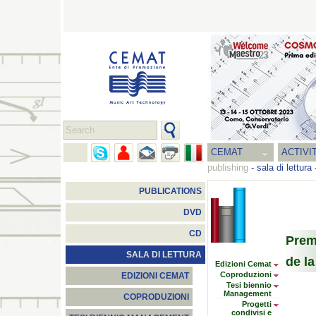
CEMAT
ACTIVI
publishing
-
sala di lettura
PUBLICATIONS
DVD
CD
Prem
SALA DI LETTURA
de l
Edizioni Cemat
Coproduzioni
EDIZIONI CEMAT
Tesi biennio
Management
COPRODUZIONI
Progetti
condivisi e