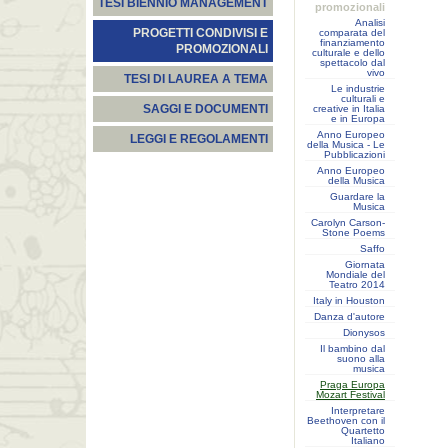
TESI BIENNIO MANAGEMENT
promozionali
Analisi
PROGETTI CONDIVISI E
comparata del
finanziamento
PROMOZIONALI
culturale e dello
spettacolo dal
vivo
TESI DI LAUREA A TEMA
Le industrie
culturali e
SAGGI E DOCUMENTI
creative in Italia
e in Europa
Anno Europeo
LEGGI E REGOLAMENTI
della Musica - Le
Pubblicazioni
Anno Europeo
della Musica
Guardare la
Musica
Carolyn Carson-
Stone Poems
Saffo
Giornata
Mondiale del
Teatro 2014
Italy in Houston
Danza d'autore
Dionysos
Il bambino dal
suono alla
musica
Praga Europa
Mozart Festival
Interpretare
Beethoven con il
Quartetto
Italiano