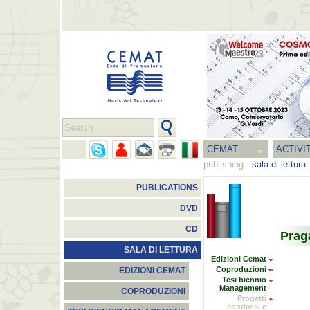
CEMAT
ACTIVI
publishing
-
sala di lettura
PUBLICATIONS
DVD
CD
Prag
SALA DI LETTURA
Edizioni Cemat
Coproduzioni
EDIZIONI CEMAT
Tesi biennio
Management
COPRODUZIONI
Progetti
condivisi e