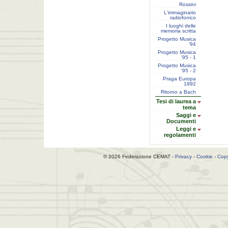
Rossini
L'immaginario
radiofonico
I luoghi delle
memoria scritta
Progetto Musica
'94
Progetto Musica
'95 - 1
Progetto Musica
'95 - 2
Praga Europa
1992
Ritorno a Bach
Tesi di laurea a
tema
Saggi e
Documenti
Leggi e
regolamenti
© 2026 Federazione CEMAT -
Privacy
-
Cookie
-
Copy