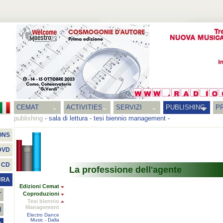
CEMAT
ACTIVITIES
SERVIZI
PUBLISHING
P
publishing
-
sala di lettura
-
tesi biennio management
-
ONS
DVD
CD
La professione dell'agente
URA
Edizioni Cemat
Coproduzioni
T
Tesi biennio
Management
I
Electro Dance
Music - Dalla