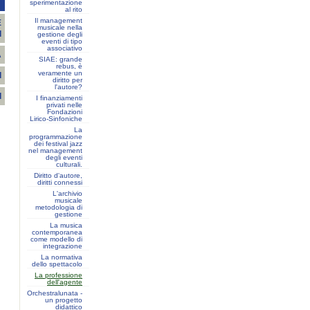
T
sperimentazione
al rito
Il management
E
musicale nella
I
gestione degli
eventi di tipo
associativo
A
SIAE: grande
rebus, è
veramente un
I
diritto per
l'autore?
I
I finanziamenti
privati nelle
Fondazioni
Lirico-Sinfoniche
La
programmazione
dei festival jazz
nel management
degli eventi
culturali.
Diritto d'autore,
diritti connessi
L'archivio
musicale
metodologia di
gestione
La musica
contemporanea
come modello di
integrazione
La normativa
dello spettacolo
La professione
dell'agente
Orchestralunata -
un progetto
didattico