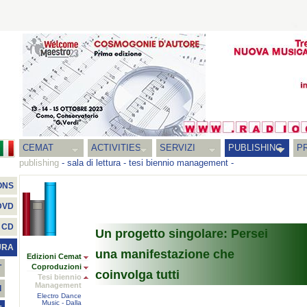
CEMAT
ACTIVITIES
SERVIZI
PUBLISHING
P
publishing
-
sala di lettura
-
tesi biennio management
-
ONS
DVD
CD
Un progetto singolare: Persei
URA
una manifestazione che
Edizioni Cemat
Coproduzioni
T
coinvolga tutti
Tesi biennio
Management
I
Electro Dance
Music - Dalla