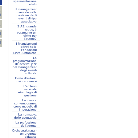
T
sperimentazione
al rito
Il management
E
musicale nella
I
gestione degli
eventi di tipo
associativo
A
SIAE: grande
rebus, è
veramente un
I
diritto per
l'autore?
I
I finanziamenti
privati nelle
Fondazioni
Lirico-Sinfoniche
La
programmazione
dei festival jazz
nel management
degli eventi
culturali.
Diritto d'autore,
diritti connessi
L'archivio
musicale
metodologia di
gestione
La musica
contemporanea
come modello di
integrazione
La normativa
dello spettacolo
La professione
dell'agente
Orchestralunata -
un progetto
didattico