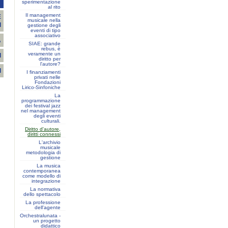
T
sperimentazione
al rito
Il management
E
musicale nella
I
gestione degli
eventi di tipo
associativo
A
SIAE: grande
rebus, è
veramente un
I
diritto per
l'autore?
I
I finanziamenti
privati nelle
Fondazioni
Lirico-Sinfoniche
La
programmazione
dei festival jazz
nel management
degli eventi
culturali.
Diritto d'autore,
diritti connessi
L'archivio
musicale
metodologia di
gestione
La musica
contemporanea
come modello di
integrazione
La normativa
dello spettacolo
La professione
dell'agente
Orchestralunata -
un progetto
didattico