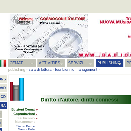
CEMAT
ACTIVITIES
SERVIZI
PUBLISHING
P
publishing
-
sala di lettura
-
tesi biennio management
-
ONS
DVD
CD
Diritto d'autore, diritti connessi
URA
Edizioni Cemat
Coproduzioni
T
Tesi biennio
Management
I
Electro Dance
Music - Dalla