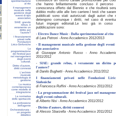
costituisce un ottimo canale promozionale per colo
T
sperimentazione
al rito
che hanno brillantemente concluso il percorso 
conoscenza offerto dal Biennio e che risulterà sen
Il management
E
musicale nella
dubbio molto utile alle loro carriere.I testi che saran
I
gestione degli
pubblicati sono stati autorizzati dagli autori che 
eventi di tipo
associativo
detengono comunque i diritti, nel caso di eventua
A
SIAE: grande
futuri impegni editoriali.Le tesi già in corso 
rebus, è
pubblicazioni sono:
veramente un
I
diritto per
l'autore?
-
Electro Dance Music - Dalla sperimentazione al rito
I
I finanziamenti
di Lara Petroni
- Anno Accademico 2012/2013
privati nelle
Fondazioni
- Il management musicale nella gestione degli eventi 
Lirico-Sinfoniche
tipo associativo
La
programmazione
di Giuseppe Antonio Russo
- Anno Accademi
dei festival jazz
2011/2012
nel management
degli eventi
culturali.
-
SIAE: grande rebus, è veramente un diritto p
Diritto d'autore,
l'autore?
diritti connessi
di Danilo Bughetti
- Anno Accademico 2011/2012
L'archivio
musicale
metodologia di
I finanziamenti privati nelle Fondazioni Liric
gestione
Sinfoniche
La musica
di Francesca Ruffini
- Anno Accademico 2011/2012
contemporanea
come modello di
integrazione
-
La programmazione dei festival jazz nel manageme
La normativa
degli eventi culturali.
dello spettacolo
di Alberto Nisi
- Anno Accademico 2011/2012
La professione
dell'agente
-
Diritto d'autore, diritti connessi
Orchestralunata -
di Alessio Sbarzella
- Anno Accademico 2011/2012
un progetto
didattico