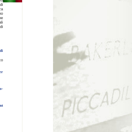
ro
di
za
no
ne
li
di
di
co
er
o-
nt