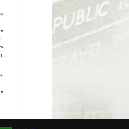
di
 e
2
ro
11
he
 e
 # 93.943.760