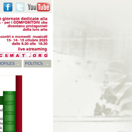
ROFILES
POLITICS
el
ti
le
à;