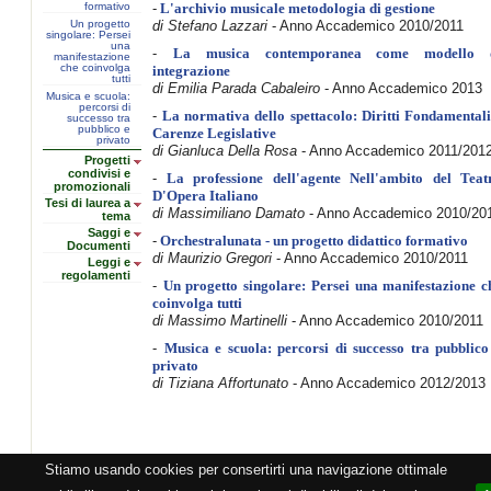
formativo
-
L'archivio musicale metodologia di gestione
Un progetto
di Stefano Lazzari
- Anno Accademico 2010/2011
singolare: Persei
una
-
La musica contemporanea come modello 
manifestazione
che coinvolga
integrazione
tutti
di Emilia Parada Cabaleiro
- Anno Accademico 2013
Musica e scuola:
percorsi di
-
La normativa dello spettacolo: Diritti Fondamentali
successo tra
pubblico e
Carenze Legislative
privato
di Gianluca Della Rosa
- Anno Accademico 2011/201
Progetti
condivisi e
-
La professione dell'agente Nell'ambito del Teat
promozionali
D'Opera Italiano
Tesi di laurea a
di Massimiliano Damato
- Anno Accademico 2010/20
tema
Saggi e
-
Orchestralunata - un progetto didattico formativo
Documenti
di Maurizio Gregori
- Anno Accademico 2010/2011
Leggi e
regolamenti
-
Un progetto singolare: Persei una manifestazione c
coinvolga tutti
di Massimo Martinelli
- Anno Accademico 2010/2011
-
Musica e scuola: percorsi di successo tra pubblico
privato
di Tiziana Affortunato
- Anno Accademico 2012/2013
Stiamo usando cookies per consertirti una navigazione ottimale
razione CEMAT -
Privacy
-
Cookie
-
Copyright
- PI 05362381005 - Lic. SIAE 2552/1/2523 - Visitor