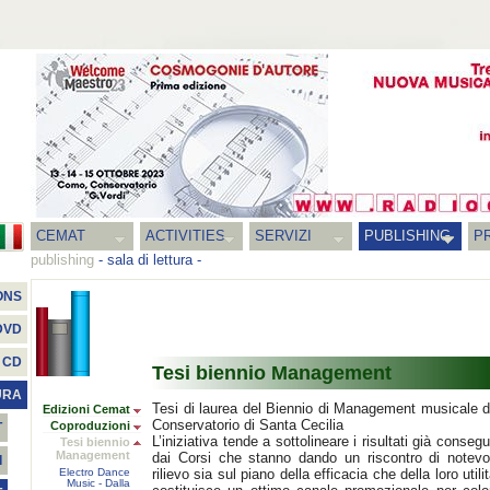
CEMAT
ACTIVITIES
SERVIZI
PUBLISHING
P
publishing
-
sala di lettura
-
ONS
DVD
CD
Tesi biennio Management
URA
Tesi di laurea del Biennio di Management musicale d
Edizioni Cemat
Conservatorio di Santa Cecilia
Coproduzioni
T
L’iniziativa tende a sottolineare i risultati già consegui
Tesi biennio
Management
dai Corsi che stanno dando un riscontro di notevo
I
Electro Dance
rilievo sia sul piano della efficacia che della loro utilit
Music - Dalla