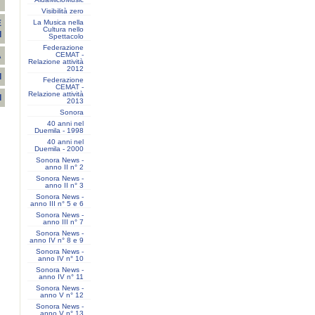
T
Visibilità zero
La Musica nella
E
Cultura nello
I
Spettacolo
Federazione
CEMAT -
A
Relazione attività
2012
I
Federazione
CEMAT -
Relazione attività
I
2013
Sonora
40 anni nel
Duemila - 1998
40 anni nel
Duemila - 2000
Sonora News -
anno II n° 2
Sonora News -
anno II n° 3
Sonora News -
anno III n° 5 e 6
Sonora News -
anno III n° 7
Sonora News -
anno IV n° 8 e 9
Sonora News -
anno IV n° 10
Sonora News -
anno IV n° 11
Sonora News -
anno V n° 12
Sonora News -
anno V n° 13