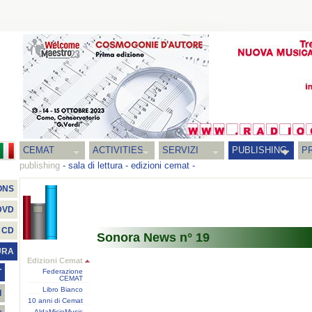
CEMAT
ACTIVITIES
SERVIZI
PUBLISHING
P
publishing
-
sala di lettura
-
edizioni cemat
-
ONS
DVD
CD
Sonora News n° 19
URA
Edizioni Cemat
Federazione
T
CEMAT
Libro Bianco
I
10 anni di Cemat
AldaMicioMusic