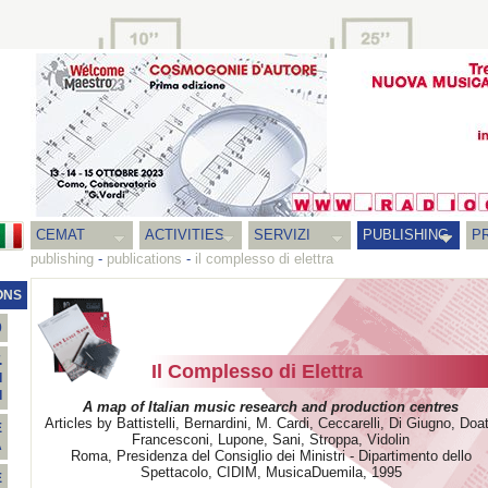
CEMAT
ACTIVITIES
SERVIZI
PUBLISHING
P
publishing
-
publications
-
il complesso di elettra
ONS
0
.
Il Complesso di Elettra
I
I
A map of Italian music research and production centres
Articles by Battistelli, Bernardini, M. Cardi, Ceccarelli, Di Giugno, Doat
E
Francesconi, Lupone, Sani, Stroppa, Vidolin
A
Roma, Presidenza del Consiglio dei Ministri - Dipartimento dello
Spettacolo, CIDIM, MusicaDuemila, 1995
E