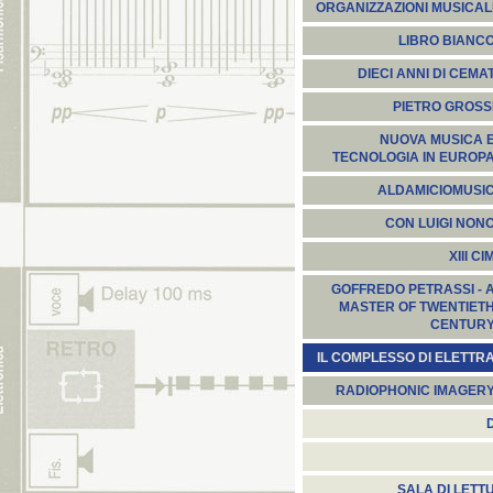
ORGANIZZAZIONI MUSICAL
LIBRO BIANC
DIECI ANNI DI CEMA
PIETRO GROSS
NUOVA MUSICA 
TECNOLOGIA IN EUROP
ALDAMICIOMUSI
CON LUIGI NON
XIII CI
GOFFREDO PETRASSI - 
MASTER OF TWENTIET
CENTUR
IL COMPLESSO DI ELETTR
RADIOPHONIC IMAGER
SALA DI LETT