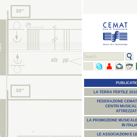
PUBLICATI
LA TERRA FERTILE 201
FEDERAZIONE CEMAT
CENTRI MUSICAL
ATTREZZAT
LA PROMOZIONE MUSICAL
IN ITALI
LE ASSOCIAZIONI E L