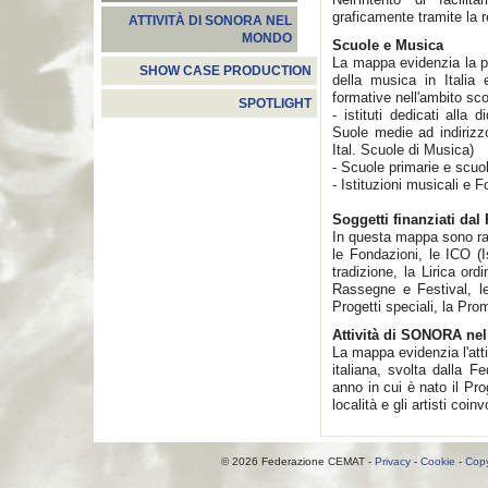
graficamente tramite la 
ATTIVITÀ DI SONORA NEL
MONDO
Scuole e Musica
La mappa evidenzia la p
SHOW CASE PRODUCTION
della musica in Italia 
formative nell'ambito sco
SPOTLIGHT
- istituti dedicati alla 
Suole medie ad indiriz
Ital. Scuole di Musica)
- Scuole primarie e scuo
- Istituzioni musicali e F
Soggetti finanziati da
In questa mappa sono rap
le Fondazioni, le ICO (Is
tradizione, la Lirica ordin
Rassegne e Festival, le
Progetti speciali, la Pro
Attività di SONORA ne
La mappa evidenzia l'at
italiana, svolta dalla F
anno in cui è nato il P
località e gli artisti coinvo
© 2026 Federazione CEMAT -
Privacy
-
Cookie
-
Copy