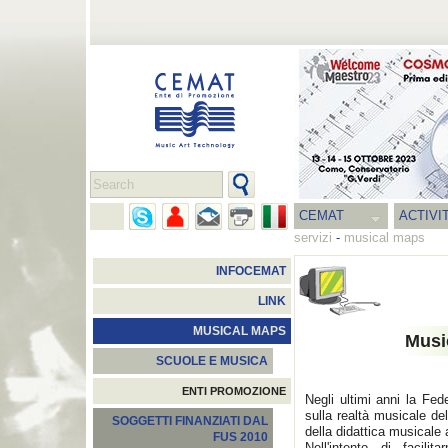
CEMAT
ACTIVI
servizi
-
musical maps
INFOCEMAT
LINK
MUSICAL MAPS
Musi
SCUOLE E MUSICA
ENTI PROMOZIONE
Negli ultimi anni la Fe
sulla realtà musicale del
SOGGETTI FINANZIATI DAL
della didattica musicale 
FUS 2010
Nell'intento di facili