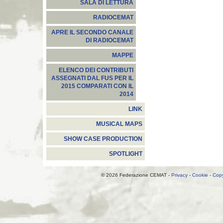
SALA DI LETTURA
RADIOCEMAT
APRE IL SECONDO CANALE
DI RADIOCEMAT
MAPPE
ELENCO DEI CONTRIBUTI
ASSEGNATI DAL FUS PER IL
2015 COMPARATI CON IL
2014
LINK
MUSICAL MAPS
SHOW CASE PRODUCTION
SPOTLIGHT
© 2026 Federazione CEMAT -
Privacy
-
Cookie
-
Copy