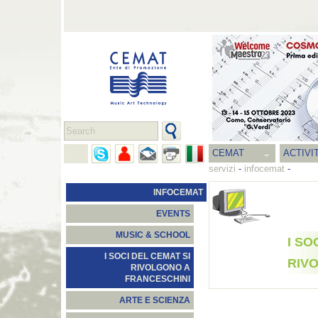
CEMAT
ACTIVI
servizi
-
infocemat
-
INFOCEMAT
EVENTS
MUSIC & SCHOOL
I SO
I SOCI DEL CEMAT SI
RIV
RIVOLGONO A
FRANCESCHINI
ARTE E SCIENZA