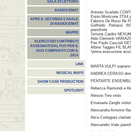
SALA DI LETTURA
RADIOCEMAT
Antonio Scarlato CONTR
Ennio Morricone 2TX4 p
APRE IL SECONDO CANALE
Fabrizio De Rossi Re F
DI RADIOCEMAT
Goffredo Petrassi 
pianoforte
MAPPE
Simone Cardini NEXUM 
Aldo Clementi VARIAZI
ELENCO DEI CONTRIBUTI
Pier Paolo Cascioli GE
ASSEGNATI DAL FUS PER IL
Albino Taggeo FIL BLAN
2015 COMPARATI CON IL
*prima esecuzione asso
2014
LINK
MARTA VULPI soprano
MUSICAL MAPS
ANDREA CERASO diret
PENTARTE ENSEMBL
SHOW CASE PRODUCTION
Rebecca Raimondi e Al
SPOTLIGHT
Alessio Toro viola
Emanuela Zanghi violon
Alessandra Amorino fla
Alice Cortegiani clarinet
Alessandro Viale pianof