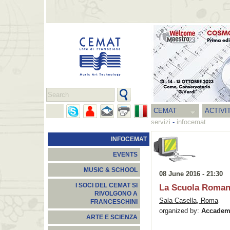
CEMAT
ACTIVI
servizi
-
infocemat
INFOCEMAT
EVENTS
MUSIC & SCHOOL
08 June 2016 - 21:30
I SOCI DEL CEMAT SI
La Scuola Romana
RIVOLGONO A
Sala Casella, Roma
FRANCESCHINI
organized by:
Accadem
ARTE E SCIENZA