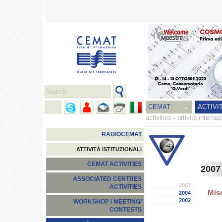
CEMAT
ACTIVI
activities
-
attività internaz
RADIOCEMAT
ATTIVITÀ ISTITUZIONALI
CEMAT ACTIVITIES
2007
ASSOCIATED CENTRES
2007
ACTIVITIES
Miso
2004
2002
WORKSHOP / MEETING/
CONTESTS