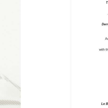
T
Der
Au
with t
Le B