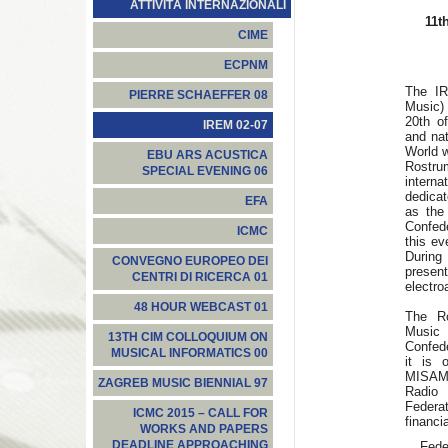
ATTIVITÀ INTERNAZIONALI
11t
CIME
ECPNM
The IR
PIERRE SCHAEFFER 08
Music) 
20th o
IREM 02-07
and nat
World w
EBU ARS ACUSTICA
Rostru
SPECIAL EVENING 06
intern
dedicat
EFA
as the
Confede
ICMC
this ev
During 
CONVEGNO EUROPEO DEI
prese
CENTRI DI RICERCA 01
electro
48 HOUR WEBCAST 01
The Ro
Music 
13TH CIM COLLOQUIUM ON
Confed
MUSICAL INFORMATICS 00
it is 
MISAME
ZAGREB MUSIC BIENNIAL 97
Radio
Federat
ICMC 2015 – CALL FOR
financi
WORKS AND PAPERS
DEADLINE APPROACHING
Fede