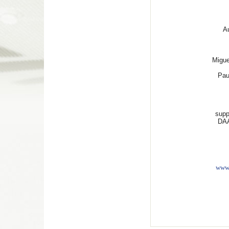
Au
Migue
Pau
supp
DAA
www.