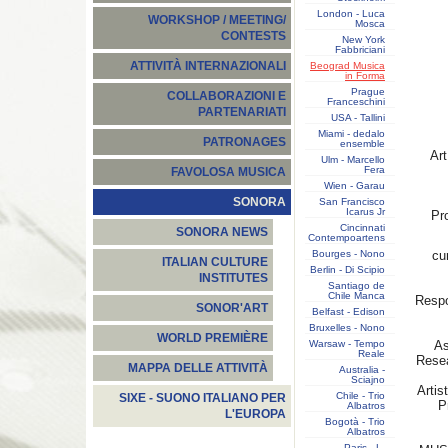
London - Luca
WORKSHOP / MEETING/
Mosca
CONTESTS
New York
Fabbriciani
ATTIVITÀ INTERNAZIONALI
Beograd Musica
in Forma
Prague
COLLABORAZIONI E
Franceschini
PARTENARIATI
USA - Tallini
Miami - dedalo
PATRONAGES
ensemble
Art
Ulm - Marcello
Fera
FAVOLOSA MUSICA
Wien - Garau
SONORA
San Francisco
Icarus Jr
Pro
Cincinnati
SONORA NEWS
Contempoartens
Bourges - Nono
cu
ITALIAN CULTURE
Berlin - Di Scipio
INSTITUTES
Santiago de
Chile Manca
Respo
SONOR'ART
Belfast - Edison
Bruxelles - Nono
WORLD PREMIÈRE
Warsaw - Tempo
As
Reale
Resea
MAPPA DELLE ATTIVITÀ
Australia -
Sciajno
Artis
Chile - Trio
SIXE - SUONO ITALIANO PER
P
Albatros
L'EUROPA
Bogotà - Trio
Albatros
Paris - L.