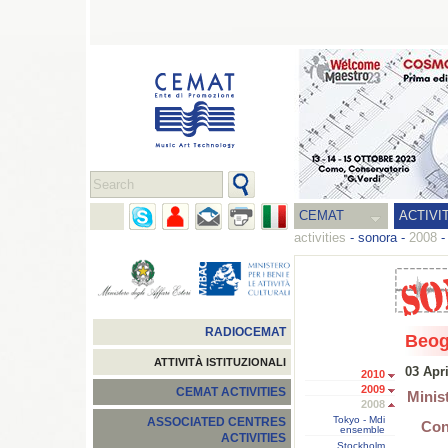
CEMAT
ACTIVI
activities
-
sonora
-
2008
RADIOCEMAT
Beog
ATTIVITÀ ISTITUZIONALI
03 Apr
2010
2009
CEMAT ACTIVITIES
Minis
2008
Tokyo - Mdi
ASSOCIATED CENTRES
Con
ensemble
ACTIVITIES
Stockholm