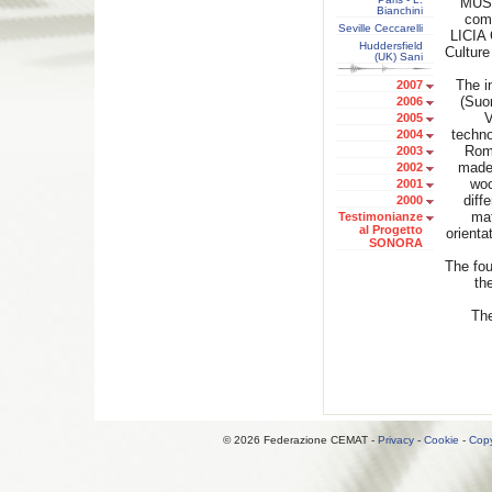
MUSI
Bianchini
comp
Seville Ceccarelli
LICIA 
Huddersfield
Culture
(UK) Sani
The i
2007
(Suon
2006
V
2005
techno
2004
Rome
2003
made 
2002
woo
2001
diff
2000
mat
Testimonianze
al Progetto
orienta
SONORA
The fou
th
The
© 2026 Federazione CEMAT -
Privacy
-
Cookie
-
Copy