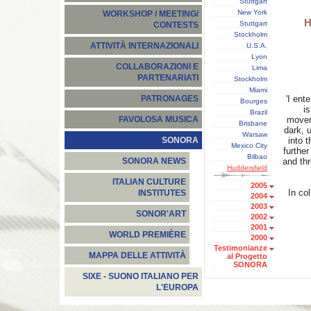
Stuttgart
New York
WORKSHOP / MEETING/
H
Stuttgart
CONTESTS
Stockholm
ATTIVITÀ INTERNAZIONALI
U.S.A.
Lyon
COLLABORAZIONI E
Lima
PARTENARIATI
Stockholm
Miami
'I ent
PATRONAGES
Bourges
is
Brazil
movem
FAVOLOSA MUSICA
Brisbane
dark, 
Warsaw
into 
SONORA
Mexico City
furthe
Bilbao
and th
SONORA NEWS
Huddersfield
ITALIAN CULTURE
2005
In co
INSTITUTES
2004
2003
SONOR'ART
2002
2001
WORLD PREMIÈRE
2000
Testimonianze
MAPPA DELLE ATTIVITÀ
al Progetto
SONORA
SIXE - SUONO ITALIANO PER
L'EUROPA