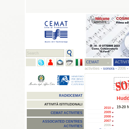
CEMAT
ACTIVI
activities
-
sonora
-
2006
RADIOCEMAT
Hudd
ATTIVITÀ ISTITUZIONALI
19-20 
2010
2009
CEMAT ACTIVITIES
2008
2007
ASSOCIATED CENTRES
2006
ACTIVITIES