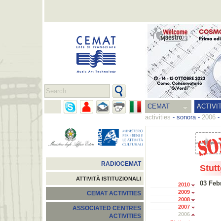
CEMAT
ACTIVI
activities
-
sonora
-
2006
RADIOCEMAT
Stutt
ATTIVITÀ ISTITUZIONALI
03 Feb
2010
2009
CEMAT ACTIVITIES
2008
2007
ASSOCIATED CENTRES
2006
ACTIVITIES