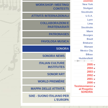
Stuttgart
New York
WORKSHOP / MEETING/
Stuttgart
CONTESTS
Stockholm
ATTIVITÀ INTERNAZIONALI
U.S.A.
Lyon
COLLABORAZIONI E
Lima
PARTENARIATI
Stockholm
Miami
PATRONAGES
Bourges
Brazil
FAVOLOSA MUSICA
Brisbane
Warsaw
SONORA
Mexico City
Bilbao
SONORA NEWS
Huddersfield
ITALIAN CULTURE
2005
INSTITUTES
2004
2003
SONOR'ART
2002
2001
WORLD PREMIÈRE
2000
Testimonianze
MAPPA DELLE ATTIVITÀ
al Progetto
SONORA
SIXE - SUONO ITALIANO PER
L'EUROPA