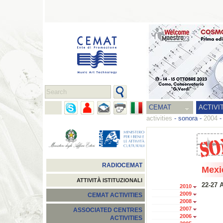
CEMAT
ACTIVI
activities
-
sonora
-
2004
RADIOCEMAT
Mexi
ATTIVITÀ ISTITUZIONALI
22-27 A
2010
2009
CEMAT ACTIVITIES
2008
2007
ASSOCIATED CENTRES
2006
ACTIVITIES