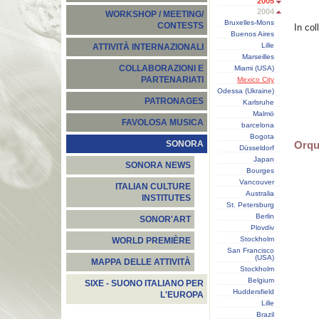
2005
2004
WORKSHOP / MEETING/
Bruxelles-Mons
CONTESTS
In col
Buenos Aires
Lille
ATTIVITÀ INTERNAZIONALI
Marseilles
COLLABORAZIONI E
Miami (USA)
PARTENARIATI
Mexico City
Odessa (Ukraine)
PATRONAGES
Karlsruhe
Malmö
FAVOLOSA MUSICA
barcelona
Bogota
Orqu
SONORA
Düsseldorf
Japan
SONORA NEWS
Bourges
Vancouver
ITALIAN CULTURE
Australia
INSTITUTES
St. Petersburg
Berlin
SONOR'ART
Plovdiv
Stockholm
WORLD PREMIÈRE
San Francisco
(USA)
MAPPA DELLE ATTIVITÀ
Stockholm
Belgium
SIXE - SUONO ITALIANO PER
Huddersfield
L'EUROPA
Lille
Brazil