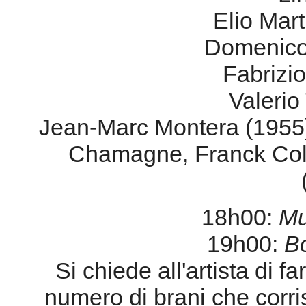
Jean-Marc Montera (1955)
Chamagne, Franck Coll
18h00:
Mu
19h00:
Bo
Si chiede all'artista di f
numero di brani che corr
del suo percorso musicale
pe
20h30:
Concerti
Venerdì 