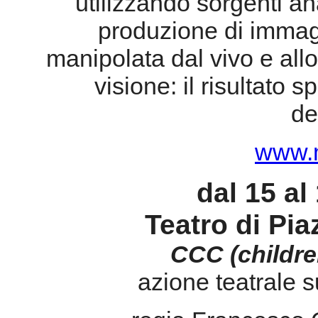
www.m
dal 15 al
Teatro di Pi
CCC (childre
azione teatrale 
regia Francesco 
con Paola Beltrame, Franc
musiche/sound d
progetto ccc sy
consolle multi