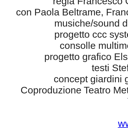
progetto grafico El
testi St
concept giardini g
Coproduzione Teatro Meta
ww
Lunedì 24 
Istituto It
Portrait