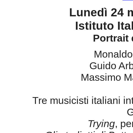
Monaldo
Guido Arb
Massimo M
Tre musicisti italiani 
G
Trying
, pe
Gli studietti di Bett
Piccolo pezzo da 
Come dal nulla
A Gift For Y
Dal Profond