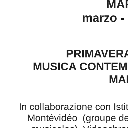
PRIMAVER
MUSICA CONTEM
MA
In collaborazione con Isti
Montévidéo (groupe de 
musicales), Videochro
Grenouille, Conserv
Sabato 20 
Istituto It