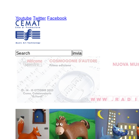
Youtube
Twitter
Facebook
activities
-
sonora
-
2004
-