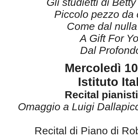
Mercoledì 10
Istituto It
Recital pianist
Omaggio a Luigi Dallapicc
Recital di Piano di Ro
centenario della nascita
Dallapiccola. In programm
Dallapiccola e in parallelo
ispirato: Bac