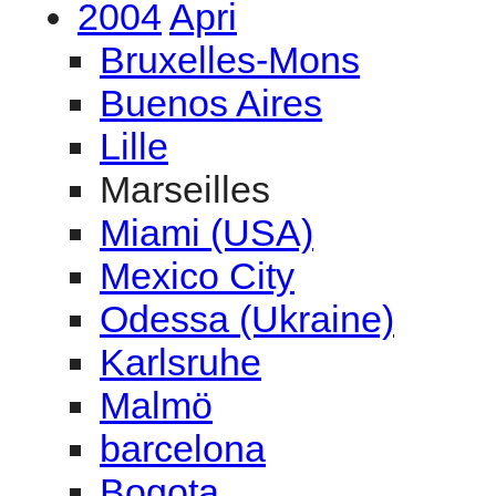
Marseilles
Miami (USA)
Mexico City
Odessa (Ukraine)
Karlsruhe
Malmö
barcelona
Bogota
Düsseldorf
Japan
Bourges
Vancouver