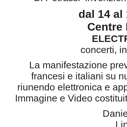
concerti, i
La manifestazione preve
francesi e italiani su 
riunendo elettronica e ap
Immagine e Video costitui
Daniel
Li
Elio Mart
Domenico
Fabrizi
Valerio 