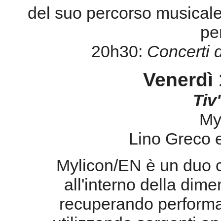
T
iv
My
Lino Greco e
Mylicon/EN è un duo 
all'interno della dime
recuperando performat
utilizzando sorgenti a
produzione di immagi
manipolata dal vivo e allo
visione: il risultato 
de