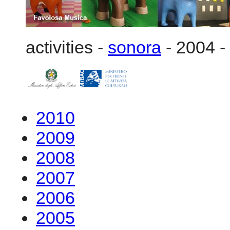
2010
2009
2008
2007
2006
2005
2004
Apri
Bruxelles-Mons
Buenos Aires
Lille