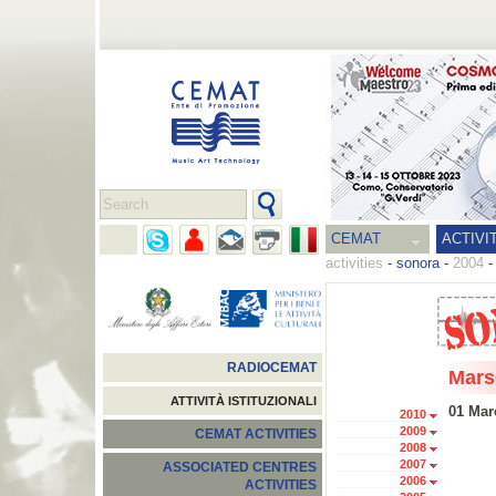
CEMAT
ACTIVI
activities
-
sonora
-
2004
RADIOCEMAT
Mars
ATTIVITÀ ISTITUZIONALI
01 Mar
2010
2009
CEMAT ACTIVITIES
2008
2007
ASSOCIATED CENTRES
2006
ACTIVITIES