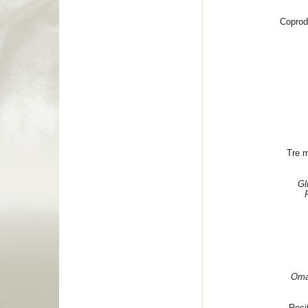
Coprod
Tre m
Gl
Omag
Recit