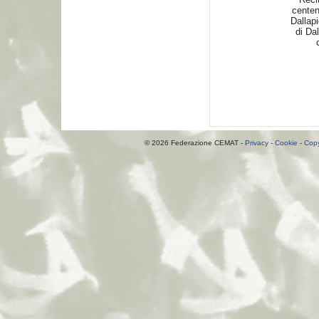
centen
Dallap
di Dal
© 2026 Federazione CEMAT -
Privacy
-
Cookie
-
Copy