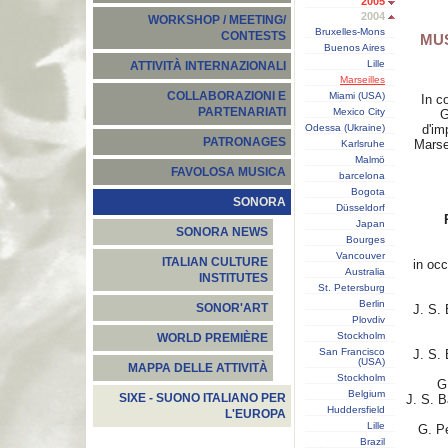
2005
2004
WORKSHOP / MEETING/
Bruxelles-Mons
CONTESTS
MUS
Buenos Aires
Lille
ATTIVITÀ INTERNAZIONALI
Marseilles
COLLABORAZIONI E
Miami (USA)
In c
PARTENARIATI
Mexico City
G
Odessa (Ukraine)
d'im
PATRONAGES
Marse
Karlsruhe
Malmö
FAVOLOSA MUSICA
barcelona
Bogota
SONORA
Düsseldorf
Japan
SONORA NEWS
Bourges
Vancouver
ITALIAN CULTURE
in occ
Australia
INSTITUTES
St. Petersburg
Berlin
SONOR'ART
J. S.
Plovdiv
Stockholm
WORLD PREMIÈRE
San Francisco
J. S.
(USA)
MAPPA DELLE ATTIVITÀ
Stockholm
G
Belgium
SIXE - SUONO ITALIANO PER
J. S. 
Huddersfield
L'EUROPA
Lille
G. Pe
Brazil