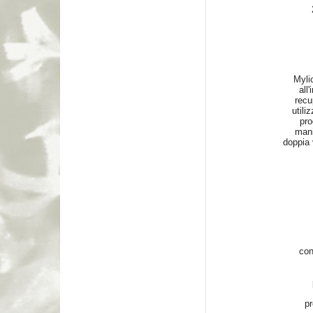
Myli
all
recu
utili
pro
mani
doppia 
con
pr