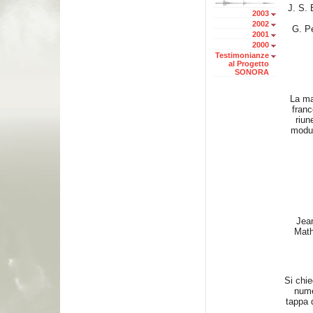
J. S.
2003
2002
G. P
2001
2000
Testimonianze
al Progetto
SONORA
La ma
franc
riun
modul
Jea
Math
Si chie
nume
tappa 