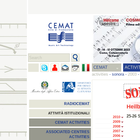
CEMAT
ACTIVI
activities
-
sonora
-
2003
RADIOCEMAT
Heil
ATTIVITÀ ISTITUZIONALI
25-26 
2010
2009
CEMAT ACTIVITIES
2008
2007
ASSOCIATED CENTRES
2006
ACTIVITIES