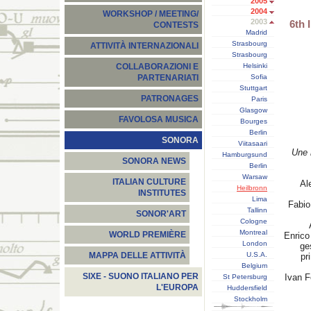
2005
2004
WORKSHOP / MEETING/
2003
6th 
CONTESTS
Madrid
Strasbourg
ATTIVITÀ INTERNAZIONALI
Strasbourg
Helsinki
COLLABORAZIONI E
Sofia
PARTENARIATI
Stuttgart
PATRONAGES
Paris
Glasgow
FAVOLOSA MUSICA
Bourges
Berlin
SONORA
Viitasaari
Une 
Hamburgsund
SONORA NEWS
Berlin
Warsaw
ITALIAN CULTURE
Al
Heilbronn
INSTITUTES
Lima
Fabio
Tallinn
SONOR'ART
Cologne
Montreal
WORLD PREMIÈRE
Enric
London
ge
U.S.A.
MAPPA DELLE ATTIVITÀ
pr
Belgium
SIXE - SUONO ITALIANO PER
Ivan 
St Petersburg
L'EUROPA
Huddersfield
Stockholm