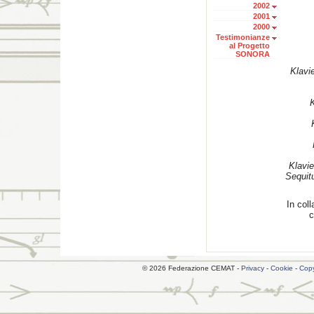
2002
2001
2000
Testimonianze
al Progetto
SONORA
Klavi
K
Klavie
Sequitu
In col
c
© 2026 Federazione CEMAT -
Privacy
-
Cookie
-
Copy