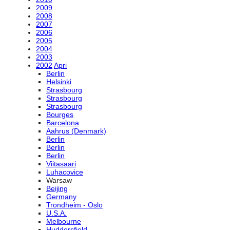
2009
2008
2007
2006
2005
2004
2003
2002
Apri
Berlin
Helsinki
Strasbourg
Strasbourg
Strasbourg
Bourges
Barcelona
Aahrus (Denmark)
Berlin
Berlin
Berlin
Viitasaari
Luhacovice
Warsaw
Beijing
Germany
Trondheim - Oslo
U.S.A.
Melbourne
Huddersfield