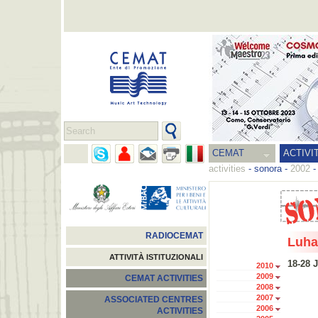
CEMAT
ACTIVI
activities
-
sonora
-
2002
RADIOCEMAT
Luha
ATTIVITÀ ISTITUZIONALI
18-28 
2010
2009
CEMAT ACTIVITIES
2008
2007
ASSOCIATED CENTRES
2006
ACTIVITIES