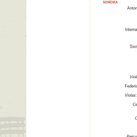
SONORA
Anto
Intern
Sun
Viol
Federi
Violas
C
C
Percu