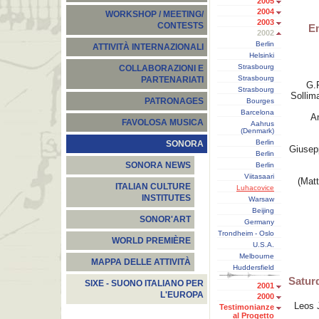
2005
2004
WORKSHOP / MEETING/
2003
CONTESTS
E
2002
Berlin
ATTIVITÀ INTERNAZIONALI
Helsinki
Strasbourg
COLLABORAZIONI E
Strasbourg
PARTENARIATI
G.
Strasbourg
Sollim
PATRONAGES
Bourges
Barcelona
A
FAVOLOSA MUSICA
Aahrus
(Denmark)
Berlin
SONORA
Giusepp
Berlin
SONORA NEWS
Berlin
Viitasaari
(Matt
ITALIAN CULTURE
Luhacovice
INSTITUTES
Warsaw
Beijing
SONOR'ART
Germany
Trondheim - Oslo
WORLD PREMIÈRE
U.S.A.
Melbourne
MAPPA DELLE ATTIVITÀ
Huddersfield
Satur
SIXE - SUONO ITALIANO PER
2001
L'EUROPA
2000
Leos
Testimonianze
al Progetto