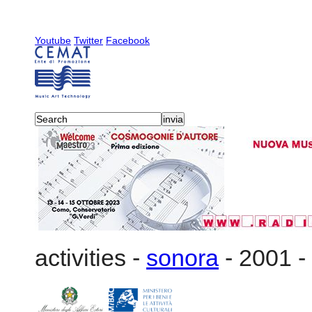
Youtube
Twitter
Facebook
activities
-
sonora
-
2001
-