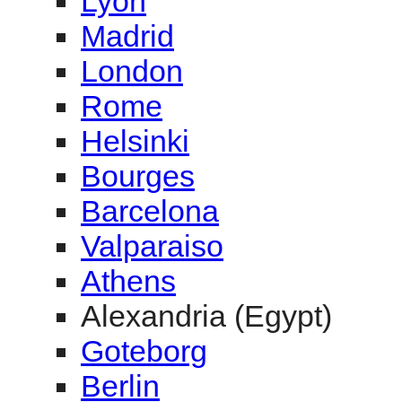
Lyon
Madrid
London
Rome
Helsinki
Bourges
Barcelona
Valparaiso
Athens
Alexandria (Egypt)
Goteborg
Berlin