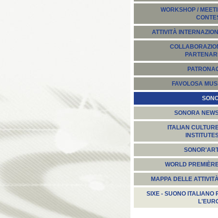
WORKSHOP / MEETI
CONTE
ATTIVITÀ INTERNAZION
COLLABORAZION
PARTENARI
PATRONA
FAVOLOSA MUS
SON
SONORA NEW
ITALIAN CULTUR
INSTITUTE
SONOR'AR
WORLD PREMIÈR
MAPPA DELLE ATTIVIT
SIXE - SUONO ITALIANO 
L'EUR