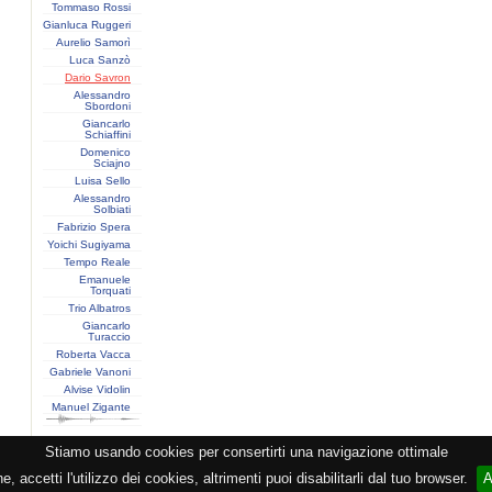
Tommaso Rossi
Gianluca Ruggeri
Aurelio Samorì
Luca Sanzò
Dario Savron
Alessandro
Sbordoni
Giancarlo
Schiaffini
Domenico
Sciajno
Luisa Sello
Alessandro
Solbiati
Fabrizio Spera
Yoichi Sugiyama
Tempo Reale
Emanuele
Torquati
Trio Albatros
Giancarlo
Turaccio
Roberta Vacca
Gabriele Vanoni
Alvise Vidolin
Manuel Zigante
Stiamo usando cookies per consertirti una navigazione ottimale
razione CEMAT -
Privacy
-
Cookie
-
Copyright
- PI 05362381005 - Lic. SIAE 2552/1/2523 - Visitor
 accetti l'utilizzo dei cookies, altrimenti puoi disabilitarli dal tuo browser.
A