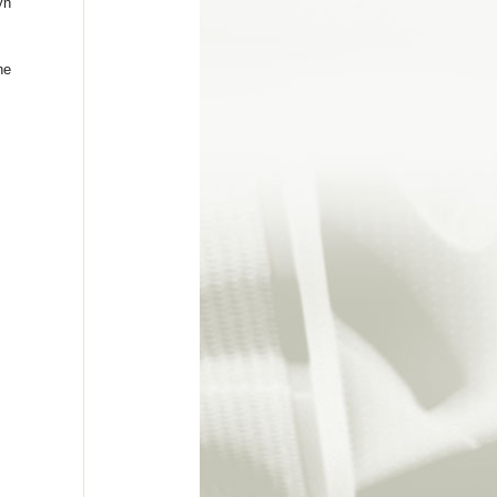
yn
ne