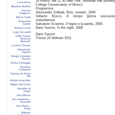
24 marzo, ore 12:30 New York, Withman Hall (Brookl
Lucia Bova
College Conservatory of Music)
Massimo Buffetti
Programma:
Antonio
Alessandro Solbiati, Bois, exerpts, 2004
Caggiano
Gilberto Bosco, A tempo (prima esecuzio
Mauro Cardi
statunitense)
Emanuele
Salvatore Sciarrino, Il legno e la parola, 2004
Casale
Dario Savron, In the night, 2008
Stefano Cardi
Luigi Ceccarelli
Dario Savron
CRM “Centro
Trieste 24 febbraio 2011
Ricerche
Musicali”
Luciano Chessa
Alessandro
Cipriani
Giorgio Colombo
Taccani
Enrico Correggia
Giovanni
Costantini
Fabrizio de Rossi
Re
dèdalo ensemble
Filippo Del Corno
Agostino di
Scipio
Duo Alterno
Duo Attademo -
Gesualdi
Duo Morini -
Porta
Roberto