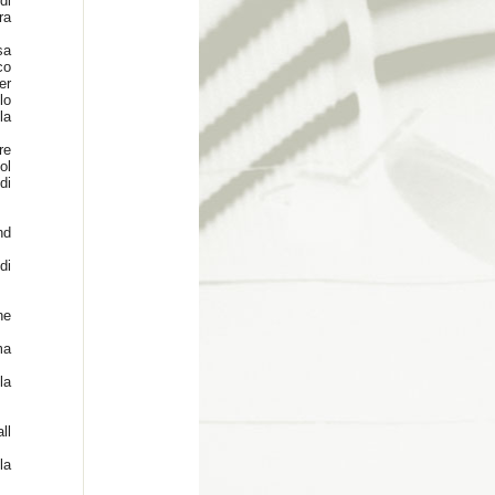
di
ra
sa
co
er
lo
la
re
ol
di
nd
di
ne
ma
la
ll
la