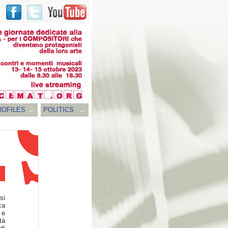
ROFILES
POLITICS
si
ca
 e
tà