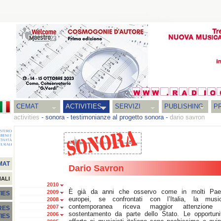
CEMAT
ACTIVITIES
SERVIZI
PUBLISHING
P
activities
-
sonora
-
testimonianze al progetto sonora
-
dario savron
MAT
Dario Savron
NALI
2010
È già da anni che osservo come in molti Pae
2009
IES
europei, se confrontati con l’Italia, la musi
2008
contemporanea riceva maggior attenzione
2007
RES
sostentamento da parte dello Stato. Le opportuni
2006
TIES