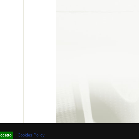
 # 93.901.447
ccetto
Cookies Policy