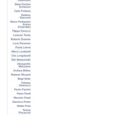
Fabbriciani
Silvia Fanfani
Schiavoni
Carlo Forlivesi
Stefano
Giannotti
Marco Pedrazzini
(Icarus
Ensemble)
Filippo Perocco
Lorenzo Tomio
Roberto Durante
Luca Piovesan
Paola Livorsi
Marco Lombardi
Ciro Longobardi
Elio Martusciello
Alessandro
Melchiorre
Andrea Molino
Roberto Musanti
Birgit Nolte
Fabrizio
Ottaviucci
Paolo Pachini
Pietro Pirelli
Maurizio Pisati
Gianluca Podio
Walter Prati
Teresa
Procaccini