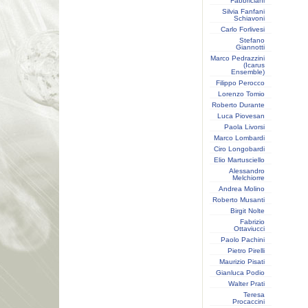
Fabbriciani
Silvia Fanfani
Schiavoni
Carlo Forlivesi
Stefano
Giannotti
Marco Pedrazzini
(Icarus
Ensemble)
Filippo Perocco
Lorenzo Tomio
Roberto Durante
Luca Piovesan
Paola Livorsi
Marco Lombardi
Ciro Longobardi
Elio Martusciello
Alessandro
Melchiorre
Andrea Molino
Roberto Musanti
Birgit Nolte
Fabrizio
Ottaviucci
Paolo Pachini
Pietro Pirelli
Maurizio Pisati
Gianluca Podio
Walter Prati
Teresa
Procaccini