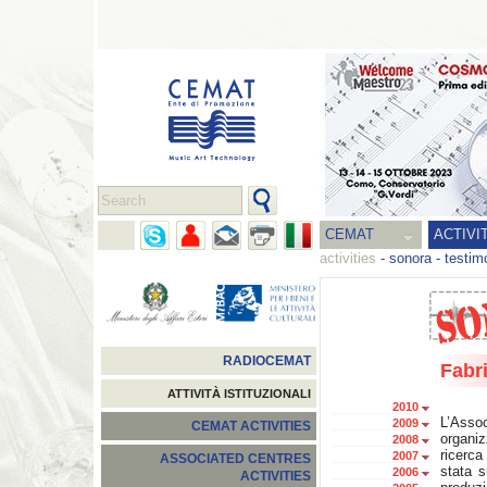
CEMAT
ACTIVI
activities
-
sonora
-
testim
RADIOCEMAT
Fabri
ATTIVITÀ ISTITUZIONALI
2010
L’Assoc
2009
CEMAT ACTIVITIES
organiz
2008
ricerca
2007
ASSOCIATED CENTRES
stata 
2006
ACTIVITIES