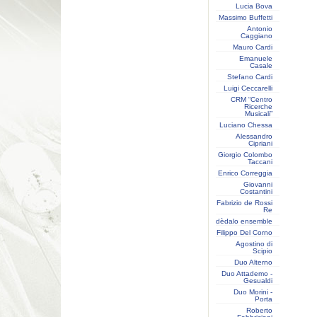
Lucia Bova
Massimo Buffetti
Antonio
Caggiano
Mauro Cardi
Emanuele
Casale
Stefano Cardi
Luigi Ceccarelli
CRM “Centro
Ricerche
Musicali”
Luciano Chessa
Alessandro
Cipriani
Giorgio Colombo
Taccani
Enrico Correggia
Giovanni
Costantini
Fabrizio de Rossi
Re
dèdalo ensemble
Filippo Del Corno
Agostino di
Scipio
Duo Alterno
Duo Attademo -
Gesualdi
Duo Morini -
Porta
Roberto