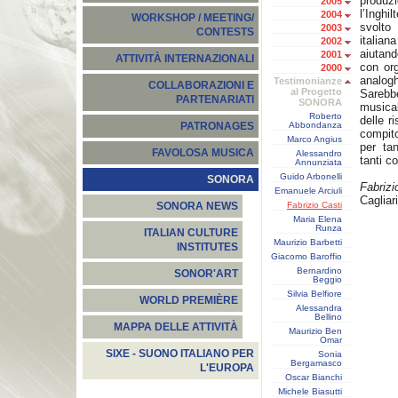
produz
2005
l’Inghi
2004
WORKSHOP / MEETING/
svolto
2003
CONTESTS
italia
2002
aiutand
2001
ATTIVITÀ INTERNAZIONALI
con org
2000
analogh
Testimonianze
COLLABORAZIONI E
al Progetto
Sarebb
PARTENARIATI
SONORA
musica
Roberto
delle r
Abbondanza
PATRONAGES
compito
Marco Angius
per tan
FAVOLOSA MUSICA
Alessandro
tanti co
Annunziata
Guido Arbonelli
SONORA
Fabrizi
Emanuele Arciuli
Cagliar
Fabrizio Casti
SONORA NEWS
Maria Elena
Runza
ITALIAN CULTURE
Maurizio Barbetti
INSTITUTES
Giacomo Baroffio
Bernardino
SONOR'ART
Beggio
Silvia Belfiore
WORLD PREMIÈRE
Alessandra
Bellino
MAPPA DELLE ATTIVITÀ
Maurizio Ben
Omar
SIXE - SUONO ITALIANO PER
Sonia
Bergamasco
L'EUROPA
Oscar Bianchi
Michele Biasutti