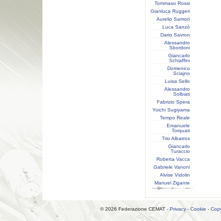
Tommaso Rossi
Gianluca Ruggeri
Aurelio Samorì
Luca Sanzò
Dario Savron
Alessandro
Sbordoni
Giancarlo
Schiaffini
Domenico
Sciajno
Luisa Sello
Alessandro
Solbiati
Fabrizio Spera
Yoichi Sugiyama
Tempo Reale
Emanuele
Torquati
Trio Albatros
Giancarlo
Turaccio
Roberta Vacca
Gabriele Vanoni
Alvise Vidolin
Manuel Zigante
© 2026 Federazione CEMAT -
Privacy
-
Cookie
-
Copy