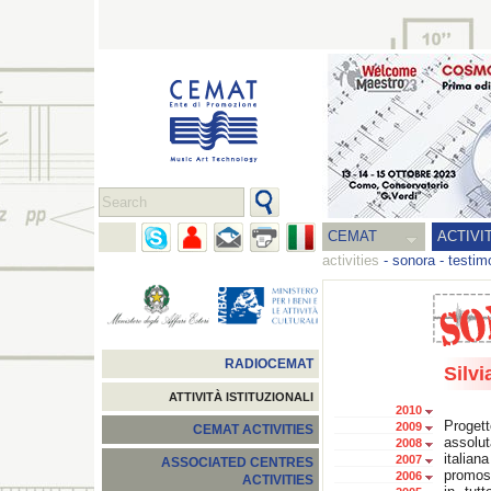
CEMAT
ACTIVI
activities
-
sonora
-
testim
RADIOCEMAT
Silvi
ATTIVITÀ ISTITUZIONALI
2010
Proge
2009
CEMAT ACTIVITIES
assolut
2008
italia
2007
ASSOCIATED CENTRES
promoss
2006
ACTIVITIES