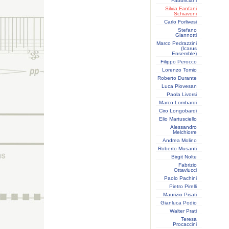
Fabbriciani
Silvia Fanfani
Schiavoni
Carlo Forlivesi
Stefano
Giannotti
Marco Pedrazzini
(Icarus
Ensemble)
Filippo Perocco
Lorenzo Tomio
Roberto Durante
Luca Piovesan
Paola Livorsi
Marco Lombardi
Ciro Longobardi
Elio Martusciello
Alessandro
Melchiorre
Andrea Molino
Roberto Musanti
Birgit Nolte
Fabrizio
Ottaviucci
Paolo Pachini
Pietro Pirelli
Maurizio Pisati
Gianluca Podio
Walter Prati
Teresa
Procaccini