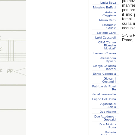
promozi
Lucia Bova
manife
Massimo Buffetti
persona
Antonio
il mio 
Caggiano
tempi i
Mauro Cardi
cui la r
Emanuele
occupia
Casale
Stefano Cardi
Silvia 
Luigi Ceccarelli
Roma, 1
CRM “Centro
Ricerche
Musicali”
Luciano Chessa
Alessandro
Cipriani
Giorgio Colombo
Taccani
Enrico Correggia
Giovanni
Costantini
Fabrizio de Rossi
Re
dèdalo ensemble
Filippo Del Corno
Agostino di
Scipio
Duo Alterno
Duo Attademo -
Gesualdi
Duo Morini -
Porta
Roberto