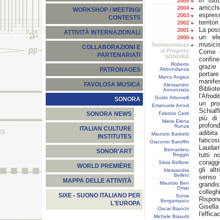
in tut
2005
arricch
2004
WORKSHOP / MEETING/
espress
2003
CONTESTS
territo
2002
La possi
2001
ATTIVITÀ INTERNAZIONALI
un ele
2000
musicis
Testimonianze
COLLABORAZIONI E
al Progetto
Come c
PARTENARIATI
SONORA
confine
Roberto
grazie
Abbondanza
PATRONAGES
portar
Marco Angius
manife
FAVOLOSA MUSICA
Alessandro
Bibliot
Annunziata
l'Afrod
Guido Arbonelli
SONORA
un pro
Emanuele Arciuli
Schiaff
Fabrizio Casti
SONORA NEWS
più di
Maria Elena
profon
Runza
ITALIAN CULTURE
adibita
Maurizio Barbetti
INSTITUTES
faticos
Giacomo Baroffio
Laudari
Bernardino
SONOR'ART
tutti n
Beggio
coragg
Silvia Belfiore
WORLD PREMIÈRE
gli al
Alessandra
Bellino
senso 
MAPPA DELLE ATTIVITÀ
Maurizio Ben
grandi
Omar
colleghi
SIXE - SUONO ITALIANO PER
Sonia
Rispon
Bergamasco
L'EUROPA
Gisella
Oscar Bianchi
l'effic
Michele Biasutti