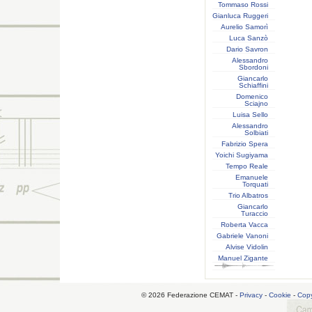
Tommaso Rossi
Gianluca Ruggeri
Aurelio Samorì
Luca Sanzò
Dario Savron
Alessandro
Sbordoni
Giancarlo
Schiaffini
Domenico
Sciajno
Luisa Sello
Alessandro
Solbiati
Fabrizio Spera
Yoichi Sugiyama
Tempo Reale
Emanuele
Torquati
Trio Albatros
Giancarlo
Turaccio
Roberta Vacca
Gabriele Vanoni
Alvise Vidolin
Manuel Zigante
© 2026 Federazione CEMAT -
Privacy
-
Cookie
-
Copy