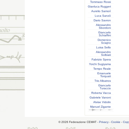
Tommaso Rossi
Gianluca Ruggeri
Aurelio Samorì
Luca Sanzò
Dario Savron
Alessandro
Sbordoni
Giancarlo
Schiaffini
Domenico
Sciajno
Luisa Sello
Alessandro
Solbiati
Fabrizio Spera
Yoichi Sugiyama
Tempo Reale
Emanuele
Torquati
Trio Albatros
Giancarlo
Turaccio
Roberta Vacca
Gabriele Vanoni
Alvise Vidolin
Manuel Zigante
© 2026 Federazione CEMAT -
Privacy
-
Cookie
-
Copy