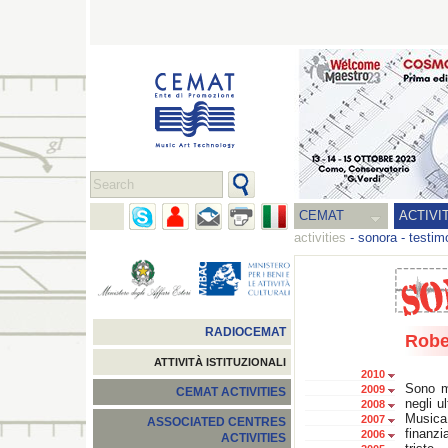
CEMAT
ACTIVI
activities
-
sonora
-
testim
RADIOCEMAT
Robe
ATTIVITÀ ISTITUZIONALI
2010
Sono mo
2009
CEMAT ACTIVITIES
negli u
2008
Music
2007
ASSOCIATED CENTRES
finanz
2006
ACTIVITIES