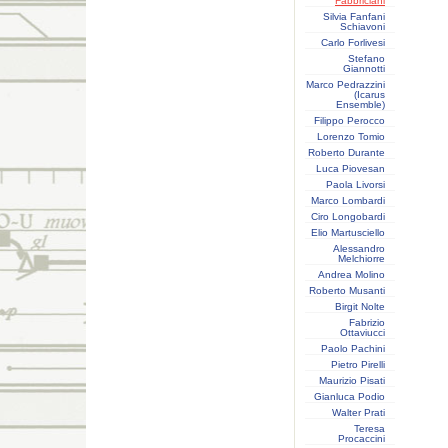
Fabbriciani
Silvia Fanfani
Schiavoni
Carlo Forlivesi
Stefano
Giannotti
Marco Pedrazzini
(Icarus
Ensemble)
Filippo Perocco
Lorenzo Tomio
Roberto Durante
Luca Piovesan
Paola Livorsi
Marco Lombardi
Ciro Longobardi
Elio Martusciello
Alessandro
Melchiorre
Andrea Molino
Roberto Musanti
Birgit Nolte
Fabrizio
Ottaviucci
Paolo Pachini
Pietro Pirelli
Maurizio Pisati
Gianluca Podio
Walter Prati
Teresa
Procaccini