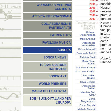
trist
2005
conside
2004
WORKSHOP / MEETING/
Nessun
2003
CONTESTS
nessun
2002
promu
2001
ATTIVITÀ INTERNAZIONALI
contem
2000
Persona
Testimonianze
COLLABORAZIONI E
al Progetto
il Prog
PARTENARIATI
SONORA
vari pa
Roberto
in tutt
Abbondanza
PATRONAGES
Credo 
Marco Angius
come p
FAVOLOSA MUSICA
Alessandro
promuov
Annunziata
nel mo
Guido Arbonelli
SONORA
anche l
Emanuele Arciuli
Fabrizio Casti
SONORA NEWS
Roberto
Maria Elena
Firenze
Runza
ITALIAN CULTURE
Maurizio Barbetti
INSTITUTES
Giacomo Baroffio
Bernardino
SONOR'ART
Beggio
Silvia Belfiore
WORLD PREMIÈRE
Alessandra
Bellino
MAPPA DELLE ATTIVITÀ
Maurizio Ben
Omar
SIXE - SUONO ITALIANO PER
Sonia
Bergamasco
L'EUROPA
Oscar Bianchi
Michele Biasutti