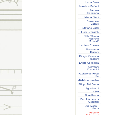
Lucia Bova
Massimo Buffetti
Antonio
Caggiano
Mauro Cardi
Emanuele
Casale
Stefano Cardi
Luigi Ceccarelli
CRM “Centro
Ricerche
Musicali”
Luciano Chessa
Alessandro
Cipriani
Giorgio Colombo
Taccani
Enrico Correggia
Giovanni
Costantini
Fabrizio de Rossi
Re
dèdalo ensemble
Filippo Del Corno
Agostino di
Scipio
Duo Alterno
Duo Attademo -
Gesualdi
Duo Morini -
Porta
Roberto