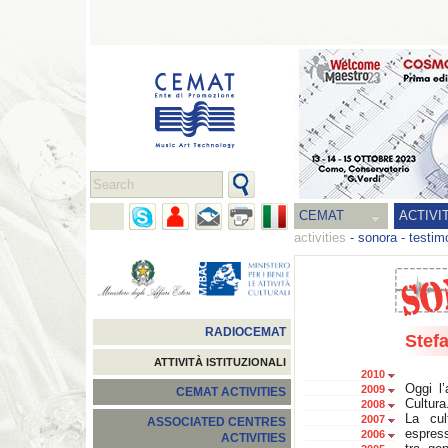
CEMAT
ACTIVI
activities
-
sonora
-
testim
RADIOCEMAT
Stef
ATTIVITÀ ISTITUZIONALI
2010
Oggi l’
2009
CEMAT ACTIVITIES
Cultura
2008
La cul
2007
ASSOCIATED CENTRES
espres
2006
ACTIVITIES