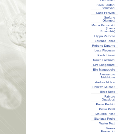
Fabbriciani
Silvia Fanfani
Schiavoni
Carlo Forlivesi
Stefano
Giannotti
Marco Pedrazzini
(Icarus
Ensemble)
Filippo Perocco
Lorenzo Tomio
Roberto Durante
Luca Piovesan
Paola Livorsi
Marco Lombardi
Ciro Longobardi
Elio Martusciello
Alessandro
Melchiorre
Andrea Molino
Roberto Musanti
Birgit Nolte
Fabrizio
Ottaviucci
Paolo Pachini
Pietro Pirelli
Maurizio Pisati
Gianluca Podio
Walter Prati
Teresa
Procaccini