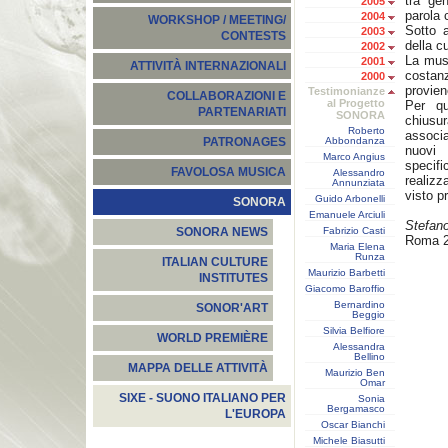
tra ge
2005
parola 
2004
WORKSHOP / MEETING/
Sotto 
2003
CONTESTS
della cu
2002
La musi
2001
ATTIVITÀ INTERNAZIONALI
costan
2000
provien
Testimonianze
COLLABORAZIONI E
al Progetto
Per qu
PARTENARIATI
SONORA
chiusu
Roberto
associa
Abbondanza
PATRONAGES
nuovi
Marco Angius
specifi
FAVOLOSA MUSICA
Alessandro
realizz
Annunziata
visto p
Guido Arbonelli
SONORA
Emanuele Arciuli
Stefano
Fabrizio Casti
SONORA NEWS
Roma 2
Maria Elena
Runza
ITALIAN CULTURE
Maurizio Barbetti
INSTITUTES
Giacomo Baroffio
Bernardino
SONOR'ART
Beggio
Silvia Belfiore
WORLD PREMIÈRE
Alessandra
Bellino
MAPPA DELLE ATTIVITÀ
Maurizio Ben
Omar
SIXE - SUONO ITALIANO PER
Sonia
Bergamasco
L'EUROPA
Oscar Bianchi
Michele Biasutti