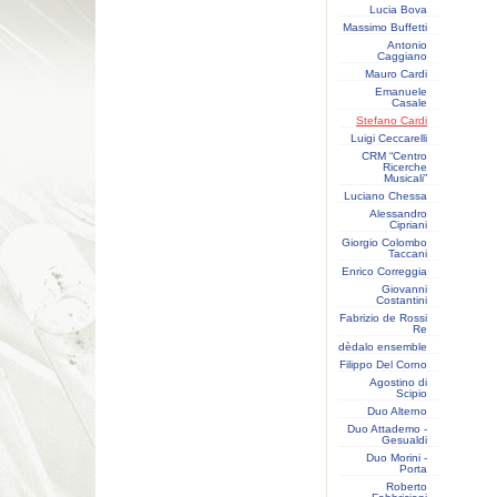
Lucia Bova
Massimo Buffetti
Antonio
Caggiano
Mauro Cardi
Emanuele
Casale
Stefano Cardi
Luigi Ceccarelli
CRM “Centro
Ricerche
Musicali”
Luciano Chessa
Alessandro
Cipriani
Giorgio Colombo
Taccani
Enrico Correggia
Giovanni
Costantini
Fabrizio de Rossi
Re
dèdalo ensemble
Filippo Del Corno
Agostino di
Scipio
Duo Alterno
Duo Attademo -
Gesualdi
Duo Morini -
Porta
Roberto