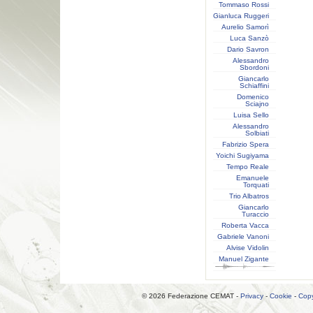
Tommaso Rossi
Gianluca Ruggeri
Aurelio Samorì
Luca Sanzò
Dario Savron
Alessandro
Sbordoni
Giancarlo
Schiaffini
Domenico
Sciajno
Luisa Sello
Alessandro
Solbiati
Fabrizio Spera
Yoichi Sugiyama
Tempo Reale
Emanuele
Torquati
Trio Albatros
Giancarlo
Turaccio
Roberta Vacca
Gabriele Vanoni
Alvise Vidolin
Manuel Zigante
© 2026 Federazione CEMAT -
Privacy
-
Cookie
-
Copy