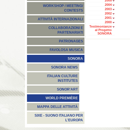
2005
2004
WORKSHOP / MEETING/
2003
CONTESTS
2002
2001
ATTIVITÀ INTERNAZIONALI
2000
Testimonianze
COLLABORAZIONI E
al Progetto
PARTENARIATI
SONORA
PATRONAGES
FAVOLOSA MUSICA
SONORA
SONORA NEWS
ITALIAN CULTURE
INSTITUTES
SONOR'ART
WORLD PREMIÈRE
MAPPA DELLE ATTIVITÀ
SIXE - SUONO ITALIANO PER
L'EUROPA