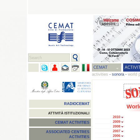
CEMAT
ACTIVI
activities
-
sonora
-
world 
RADIOCEMAT
Worl
ATTIVITÀ ISTITUZIONALI
2010
2009
CEMAT ACTIVITIES
2008
2007
ASSOCIATED CENTRES
2006
ACTIVITIES