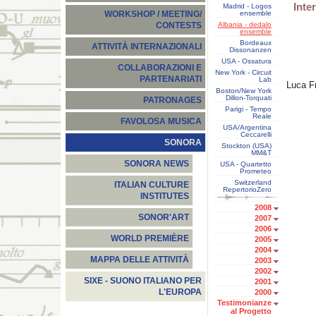
Inte
Madrid - Logos
ensemble
WORKSHOP / MEETING/
Albania - dedalo
CONTESTS
ensemble
Bordeaux
ATTIVITÀ INTERNAZIONALI
Dissonanzen
USA - Ossatura
COLLABORAZIONI E
New York - Circuit
PARTENARIATI
Lab
Luca F
Boston/New York
Dillon-Torquati
PATRONAGES
Parigi - Tempo
Reale
FAVOLOSA MUSICA
USA/Argentina
Ceccarelli
SONORA
Stockton (USA)
MM&T
SONORA NEWS
USA - Quartetto
Prometeo
Switzerland
ITALIAN CULTURE
RepertorioZero
INSTITUTES
2008
SONOR'ART
2007
2006
WORLD PREMIÈRE
2005
2004
MAPPA DELLE ATTIVITÀ
2003
2002
SIXE - SUONO ITALIANO PER
2001
L'EUROPA
2000
Testimonianze
al Progetto