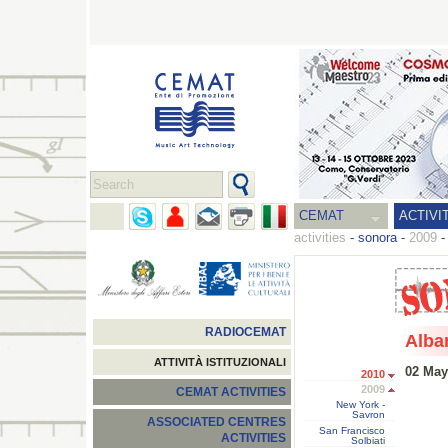
CEMAT
ACTIVI
activities
-
sonora
-
2009
RADIOCEMAT
Alba
ATTIVITÀ ISTITUZIONALI
02 May
2010
2009
CEMAT ACTIVITIES
New York -
Savron
ASSOCIATED CENTRES
San Francisco
ACTIVITIES
Solbiati