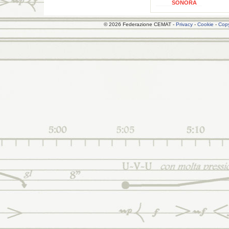
SONORA
© 2026 Federazione CEMAT -
Privacy
-
Cookie
-
Copy