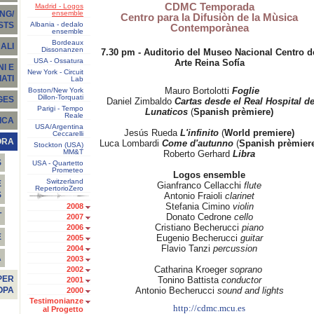
CDMC Temporada
Madrid - Logos
ensemble
NG/
Centro para la Difusiòn de la Mùsica
Albania - dedalo
STS
Contemporànea
ensemble
Bordeaux
ALI
Dissonanzen
7.30 pm
- Auditorio del Museo Nacional Centro d
USA - Ossatura
Arte Reina Sofía
I E
New York - Circuit
ATI
Lab
Mauro Bortolotti
Foglie
Boston/New York
Dillon-Torquati
GES
Daniel Zimbaldo
Cartas desde el Real Hospital d
Parigi - Tempo
Lunaticos
(
Spanish prèmiere)
Reale
ICA
USA/Argentina
Jesús Rueda
L'infinito
(
World premiere)
Ceccarelli
ORA
Luca Lombardi
Come d'autunno
(
Spanish prèmier
Stockton (USA)
MM&T
Roberto Gerhard
Libra
S
USA - Quartetto
Prometeo
Logos ensemble
Switzerland
E
Gianfranco Cellacchi
flute
RepertorioZero
S
Antonio Fraioli
clarinet
Stefania Cimino
violin
2008
T
Donato Cedrone
cello
2007
Cristiano Becherucci
piano
2006
E
Eugenio Becherucci
guitar
2005
Flavio Tanzi
percussion
2004
À
2003
Catharina Kroeger
soprano
2002
PER
Tonino Battista
conductor
2001
Antonio Becherucci
sound and lights
OPA
2000
Testimonianze
http://cdmc.mcu.es
al Progetto