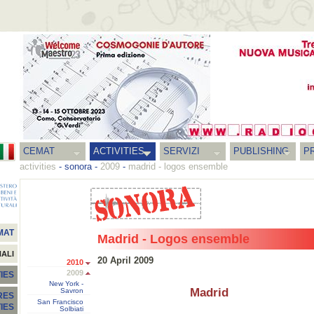
CEMAT
ACTIVITIES
SERVIZI
PUBLISHING
P
activities
-
sonora
-
2009
-
madrid - logos ensemble
MAT
Madrid - Logos ensemble
NALI
20 April 2009
2010
2009
IES
New York -
Madrid
Savron
RES
San Francisco
TIES
Solbiati