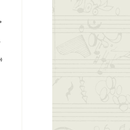
e
e
e)