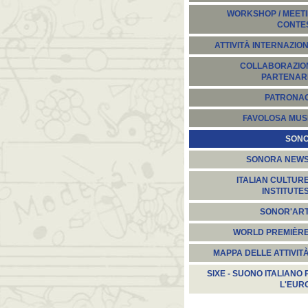
WORKSHOP / MEETI
CONTE
ATTIVITÀ INTERNAZION
COLLABORAZION
PARTENARI
PATRONA
FAVOLOSA MUS
SON
SONORA NEW
ITALIAN CULTUR
INSTITUTE
SONOR'AR
WORLD PREMIÈR
MAPPA DELLE ATTIVIT
SIXE - SUONO ITALIANO 
L'EUR