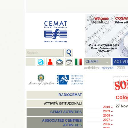
CEMAT
ACTIVI
activities
-
sonora
-
2000
RADIOCEMAT
Colo
ATTIVITÀ ISTITUZIONALI
27 Nov
2010
2009
CEMAT ACTIVITIES
2008
2007
ASSOCIATED CENTRES
2006
ACTIVITIES