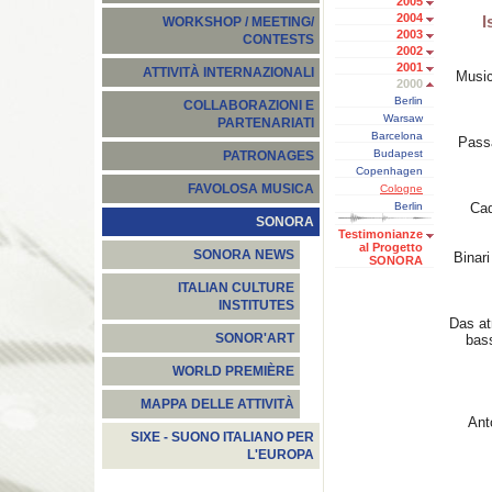
2005
2004
I
WORKSHOP / MEETING/
2003
CONTESTS
2002
2001
ATTIVITÀ INTERNAZIONALI
Music
2000
Berlin
COLLABORAZIONI E
Warsaw
PARTENARIATI
Barcelona
Passa
Budapest
PATRONAGES
Copenhagen
FAVOLOSA MUSICA
Cologne
Berlin
Cad
SONORA
Testimonianze
al Progetto
SONORA NEWS
Binari
SONORA
ITALIAN CULTURE
INSTITUTES
Das at
SONOR'ART
bass
WORLD PREMIÈRE
MAPPA DELLE ATTIVITÀ
Ant
SIXE - SUONO ITALIANO PER
L'EUROPA