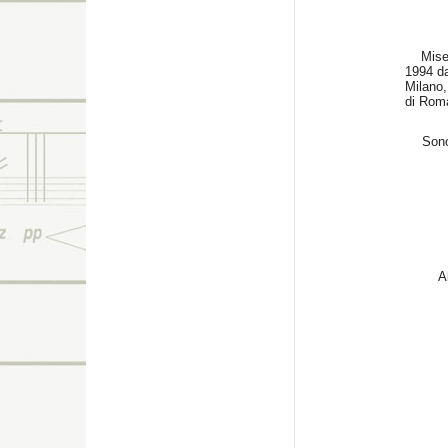
Mise en
1994 da
Milano
di Roma
Sono
A