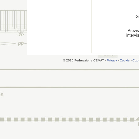
G
Previs
intervi
© 2026 Federazione CEMAT -
Privacy
-
Cookie
-
Copy