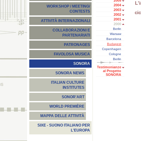
2005
L'
2004
WORKSHOP / MEETING/
2003
CONTESTS
ci
2002
2001
ATTIVITÀ INTERNAZIONALI
2000
Berlin
COLLABORAZIONI E
Warsaw
PARTENARIATI
Barcelona
Budapest
PATRONAGES
Copenhagen
FAVOLOSA MUSICA
Cologne
Berlin
SONORA
Testimonianze
al Progetto
SONORA NEWS
SONORA
ITALIAN CULTURE
INSTITUTES
SONOR'ART
WORLD PREMIÈRE
MAPPA DELLE ATTIVITÀ
SIXE - SUONO ITALIANO PER
L'EUROPA