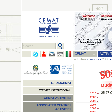
CEMAT
ACTIVI
activities
-
sonora
-
2000
RADIOCEMAT
Buda
ATTIVITÀ ISTITUZIONALI
25-27 
2010
2009
CEMAT ACTIVITIES
2008
2007
ASSOCIATED CENTRES
2006
ACTIVITIES