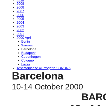
2009
2008
2007
2006
2005
2004
2003
2002
2001
2000
Apri
Berlin
Warsaw
Barcelona
Budapest
Copenhagen
Cologne
Berlin
Testimonianze al Progetto SONORA
Barcelona
10-14 October 2000
BAR