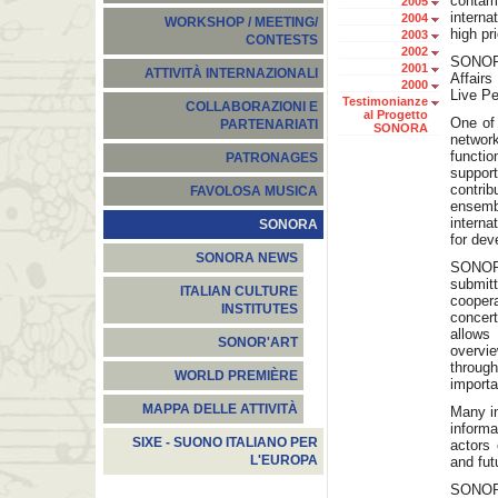
contam
2005
intern
2004
WORKSHOP / MEETING/
high pr
2003
CONTESTS
2002
SONORA
2001
ATTIVITÀ INTERNAZIONALI
Affairs
2000
Live Pe
Testimonianze
COLLABORAZIONI E
al Progetto
One of 
PARTENARIATI
SONORA
network
functio
PATRONAGES
support
contri
FAVOLOSA MUSICA
ensem
interna
SONORA
for dev
SONORA NEWS
SONORA 
submi
ITALIAN CULTURE
cooper
INSTITUTES
concert
allows
SONOR'ART
overvi
throug
WORLD PREMIÈRE
importa
MAPPA DELLE ATTIVITÀ
Many in
informa
SIXE - SUONO ITALIANO PER
actors 
L'EUROPA
and fut
SONORA