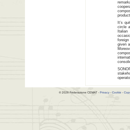
remarka
coopera
compos
product
It’s qu
circle 
Itali
occasio
foreig
given a
Moreov
compo
intern
consoli
SONOR
stakeho
operato
© 2026 Federazione CEMAT -
Privacy
-
Cookie
-
Copy