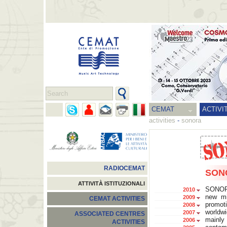
CEMAT
ACTIVI
activities
-
sonora
RADIOCEMAT
SON
ATTIVITÀ ISTITUZIONALI
SONORA
2010
new mi
2009
CEMAT ACTIVITIES
promot
2008
worldw
2007
ASSOCIATED CENTRES
mainly 
2006
ACTIVITIES