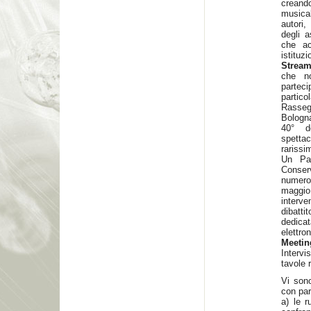
creando
musical
autori,
degli a
che ac
istit
Stream
che no
parteci
partic
Rasseg
Bologna
40° de
spetta
rarissim
Un Par
Conser
numerosi
maggio
interve
dibatti
dedica
elett
Meetin
Intervi
tavole 
Vi sono
con par
a) le 