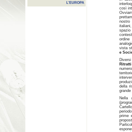
L'EUROPA
interlo
così in
Ovviam
prettam
nostro
italian
spazio
contes
ordine 
analogi
vista s
e Socie
Divers
Ritratti
numero
territor
interve
produzi
della r
grande 
Nella 
(progr
Cartell
periodo
prime e
propost
Partico
espone