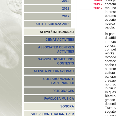
divul
2014
2014
contem
2013
ma non
2012
2013
interes
etnomu
2012
esperi
ricerc
ARTE E SCIENZA 2015
parola.
ATTIVITÀ ISTITUZIONALI
In part
dibatti
CEMAT ACTIVITIES
il mon
conosce
ASSOCIATED CENTRES
compe
ACTIVITIES
work).
rotond
WORKSHOP / MEETING/
spetta
CONTESTS
anche d
a crear
ATTIVITÀ INTERNAZIONALI
cultur
panoram
COLLABORAZIONI E
creazio
PARTENARIATI
non, p
lo più i
PATRONAGES
In ques
Meetin
FAVOLOSA MUSICA
grande 
docenti
SONORA
Tramite
seguito
SIXE - SUONO ITALIANO PER
in asc