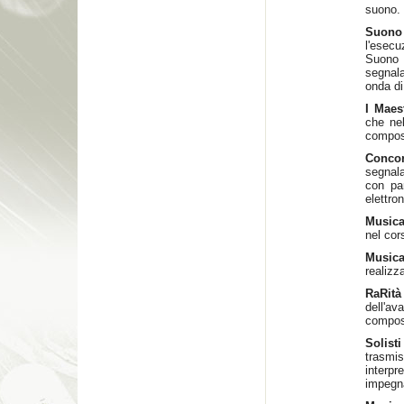
suono.
Suono
l'esec
Suono
segnala
onda di
I Maes
che nel
compos
Concor
segnala
con par
elettron
Musica
nel cor
Musica
realizz
RaRità
dell'av
composi
Solist
trasmi
interpr
impegna