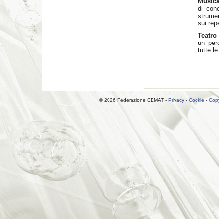
Music
di conc
strumen
sui repe
Teatro
un per
tutte le
© 2026 Federazione CEMAT -
Privacy
-
Cookie
-
Copy