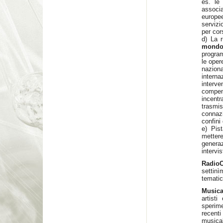
es. le 
associ
europee
servizi
per cor
d) La 
mond
progra
le oper
naziona
intern
interv
compend
incentr
trasmi
connazi
confini
e) Pis
mettere
generaz
intervi
Radi
settin
tematic
Musica
artisti
sperim
recenti
musica