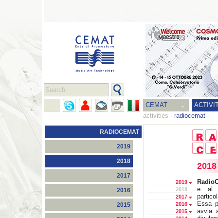
CEMAT
ACTIVI
activities
-
radiocemat
-
RADIOCEMAT
2019
2018
2018
2017
Radio
2019
e al 
2018
2016
partico
2017
Essa p
2016
2015
avvia 
2015