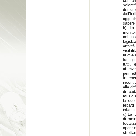
confro
scienti
dei cre
dall’It
oggi d
sapere d
b) La
monitor
nel no
legisla
attivit
visibi
nuove e
famigli
tutti,
attenz
permett
Intern
incentr
alla dif
di peda
musicis
le scu
reparti
infantil
c) La r
di ordi
focaliz
opere e
stretta