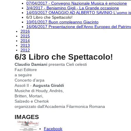
07/04/2017 - Convegno Nazionale Musica è emozione
3/4/2017 - Beniamino Gigli - La Grande occasione
14/03/2017 OMAGGIO AD ALBERTO SAVINIO L'uomo is
6/3 Libro che Spettacolo!
10/01/2017 Buon compleanno Giacinto
16/06/2017 Presentazione dell'Anno Europeo del Patrimo
2016
2015
2014
2013
2012
6/3 Libro che Spettacolo!
Claudio Damiani
presenta Cieli celesti
Fazi Editore
a seguire
Concerto d’arpa
Assoli II -
Augusta Giraldi
Musiche di Houdy, Andrès,
Britten, Mortari,
Salzedo e Chertok
organizzato dall'Accademia Filarmonica Romana
IMAGES
Facebook