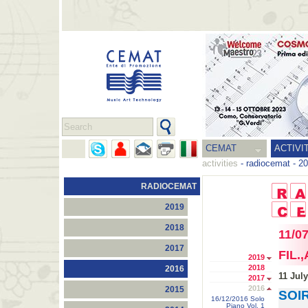
CEMAT
ACTIVI
activities
-
radiocemat
-
20
RADIOCEMAT
2019
2018
11/0
2017
FIL.
2019
2018
2016
11 Jul
2017
2016
2015
SOI
16/12/2016 Solo
Piano Vol. 1