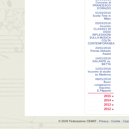
Concerto di
FRANCESCO
D'ORAZIO
01/03/2016
Scelsi Time in
Milan
05/03/2016
Incontro
CLASSICI DI
OGGI
RIFLESSIONI
SULLA MUSICA
COLTA
CONTEMPORANEA
20/01/2016
Premio Abbado
Award
14/01/2016
GALANTE vs.
BETTA
12/01/2016
Incontro di studio
su Maderna
08/01/2016
Buon
compleanno
Giacinto-
E.Filippetti
2015
2014
2013
2012
© 2026 Federazione CEMAT -
Privacy
-
Cookie
-
Copy