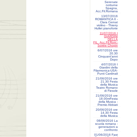
Serenate
notturne
Spagna,
Acc.Fil.Romana
13/07/2016
ROMANTICA II -
Clara Cernat
violino - Thierry
Hullet pianoforte
11/07/2016 I
GIARDINI
DELLA
FIL.,Acc.Fil.Rom.-
Soirée Chopin
6/07/2016 ore
20.30
Cinquant'anni
Dopo
4/07/2016 I
Giardini della
Filarmonica-USA-
Punti Cardinali
21/06/2016 ore
21.30 Festa
della Musica
Teatro Romano
di Fiesole
21/06/2016 ore
18.00mFesta
della Musica -
Premio Abbiati
20/06/2016 ore
14.30 Festa
della Musica
08/06/2016 La
scuola romana -
generazioni a
confronto
01/06/2016 Fast