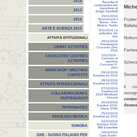
2014
Raccolta di
composizioni per
Miche
pianoforte di
2013
Sergio Sandrelli
25/11/2016
Fryder
2012
Riconoscere il
Nuovo - Arte,
Ballata
Musica, Teatro
ARTE E SCIENZA 2015
9/11/2016 La
solitudine dei
duo
Nottur
ATTIVITÀ ISTITUZIONALI
06/11/2016
Premiazione
CEMAT ACTIVITIES
Concorso Ziino
Fantas
2016
2/11/2016 -
ASSOCIATED CENTRES
Concerto di
ACTIVITIES
apertura
Scherz
Concorso O.
Ziino
WORKSHOP / MEETING/
29/10/2016
Sonata
CONTESTS
Emufest ed 2016
28/10/2016
Emufest ed 2016
ATTIVITÀ INTERNAZIONALI
il co
27/10/2016
Emufest ed
rasse
COLLABORAZIONI E
2016-Windback
Concert
PARTENARIATI
conte
26/10/2016
Assesso
Emufest 2016-
PATRONAGES
Citera, D'Alò
25/10/2016
FAVOLOSA MUSICA
Emufest ed 2016
24/10/2016
Emufest 2016-
SONORA
Mdi Ensemble
18/10/2016
SIXE - SUONO ITALIANO PER
Casa Scelsi -