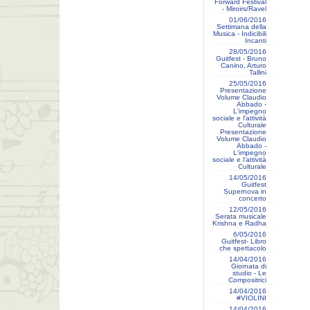
Forward Festival
- Miroirs/Ravel
01/06/2016
Settimana della
Musica - Indicibili
Incanti
28/05/2016
Guitfest - Bruno
Canino, Arturo
Tallini
25/05/2016
Presentazione
Volume Claudio
Abbado -
L'impegno
sociale e l'attività
Culturale
Presentazione
Volume Claudio
Abbado -
L'impegno
sociale e l'attività
Culturale
14/05/2016
Guitfest
Supernova in
concerto
12/05/2016
Serata musicale
Krishna e Radha
6/05/2016
Guitfest- Libro
che spettacolo
14/04/2016
Giornata di
studio - Le
Compositrici
14/04/2016
#VIOLINI
14/04/2016