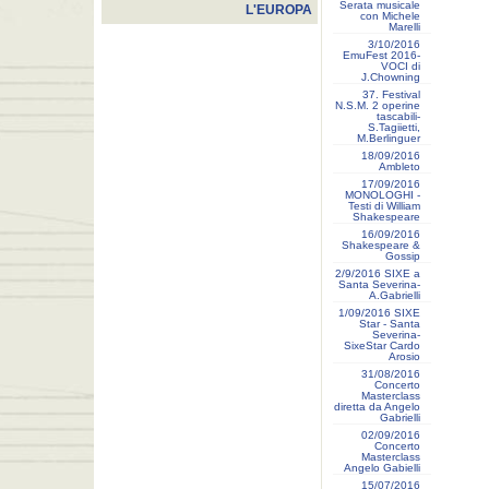
Serata musicale
L'EUROPA
con Michele
Marelli
3/10/2016
EmuFest 2016-
VOCI di
J.Chowning
37. Festival
N.S.M. 2 operine
tascabili-
S.Tagiietti,
M.Berlinguer
18/09/2016
Ambleto
17/09/2016
MONOLOGHI -
Testi di William
Shakespeare
16/09/2016
Shakespeare &
Gossip
2/9/2016 SIXE a
Santa Severina-
A.Gabrielli
1/09/2016 SIXE
Star - Santa
Severina-
SixeStar Cardo
Arosio
31/08/2016
Concerto
Masterclass
diretta da Angelo
Gabrielli
02/09/2016
Concerto
Masterclass
Angelo Gabielli
15/07/2016