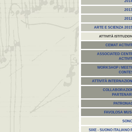
201
201
201
ARTE E SCIENZA 201
ATTIVITÀ ISTITUZIO
CEMAT ACTIVIT
ASSOCIATED CENT
ACTIVI
WORKSHOP / MEETI
CONTE
ATTIVITÀ INTERNAZION
COLLABORAZION
PARTENARI
PATRONA
FAVOLOSA MUS
SON
SIXE - SUONO ITALIANO 