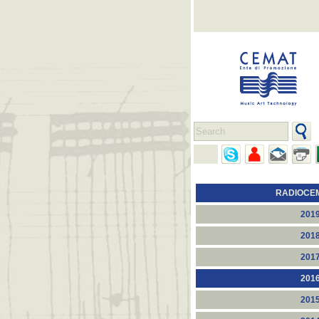
RADIOCE
201
201
201
201
201