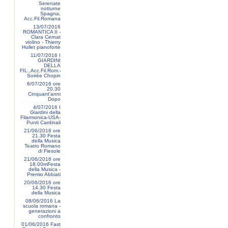
Serenate
notturne
Spagna,
Acc.Fil.Romana
13/07/2016
ROMANTICA II -
Clara Cernat
violino - Thierry
Hullet pianoforte
11/07/2016 I
GIARDINI
DELLA
FIL.,Acc.Fil.Rom.-
Soirée Chopin
6/07/2016 ore
20.30
Cinquant'anni
Dopo
4/07/2016 I
Giardini della
Filarmonica-USA-
Punti Cardinali
21/06/2016 ore
21.30 Festa
della Musica
Teatro Romano
di Fiesole
21/06/2016 ore
18.00mFesta
della Musica -
Premio Abbiati
20/06/2016 ore
14.30 Festa
della Musica
08/06/2016 La
scuola romana -
generazioni a
confronto
01/06/2016 Fast