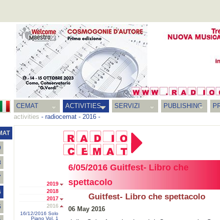
CEMAT
ACTIVITIES
SERVIZI
PUBLISHING
P
activities
-
radiocemat
-
2016
-
MAT
9
8
6/05/2016 Guitfest- Libro che
7
spettacolo
2019
2018
6
Guitfest- Libro che spettacolo
2017
2016
5
06 May 2016
16/12/2016 Solo
Piano Vol. 1