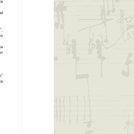
ta
al
”,
mo
a
er
o”
ta