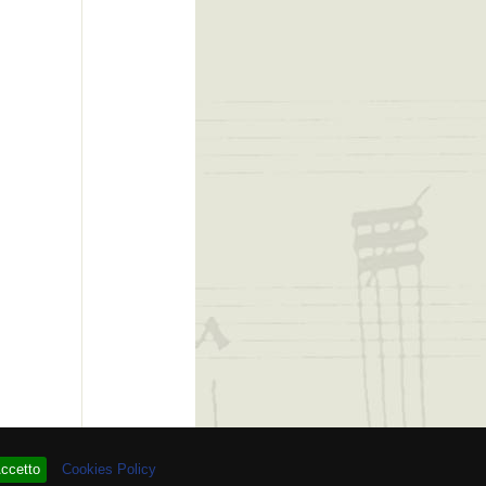
 # 93.963.414
ccetto
Cookies Policy