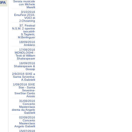
Serata musicale
OPA
con Michele
Marelli
3/10/2016
EmuFest 2016-
VOCI di
J.Chowning
37. Festival
N.S.M. 2 operine
tascabili-
S.Tagiietti,
M.Berlinguer
18/09/2016
Ambleto
17/09/2016
MONOLOGHI -
Testi di William
Shakespeare
16/09/2016
Shakespeare &
Gossip
2/9/2016 SIXE a
Santa Severina-
A.Gabrielli
1/09/2016 SIXE
Star - Santa
Severina-
SixeStar Cardo
Arosio
31/08/2016
Concerto
Masterclass
diretta da Angelo
Gabrielli
02/09/2016
Concerto
Masterclass
Angelo Gabielli
15/07/2016