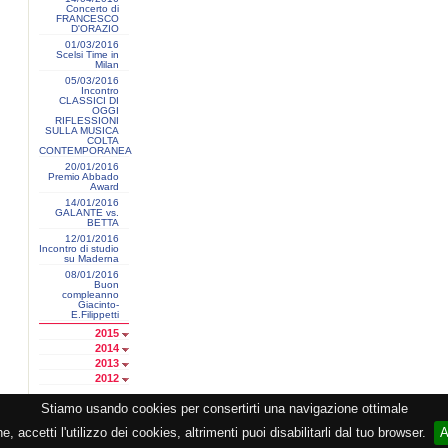
Concerto di
FRANCESCO
D'ORAZIO
01/03/2016
Scelsi Time in
Milan
05/03/2016
Incontro
CLASSICI DI
OGGI
RIFLESSIONI
SULLA MUSICA
COLTA
CONTEMPORANEA
20/01/2016
Premio Abbado
Award
14/01/2016
GALANTE vs.
BETTA
12/01/2016
Incontro di studio
su Maderna
08/01/2016
Buon
compleanno
Giacinto-
E.Filippetti
2015
2014
2013
2012
Stiamo usando cookies per consertirti una navigazione ottimale
razione CEMAT -
Privacy
-
Cookie
-
Copyright
- PI 05362381005 - Lic. SIAE 2552/1/2523 - Visitor
 accetti l'utilizzo dei cookies, altrimenti puoi disabilitarli dal tuo browser.
A