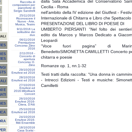
dalla Sala Accademica del Conservatorio San
4
Raccolta di
composizioni per
Cecilia - Roma
pianoforte di
3
Sergio Sandrelli
nell'ambito della IV edizione del Giutfest - Festiv
25/11/2016
Internazionale di Chitarra e Libro che Spettacolo
2
Riconoscere il
Nuovo - Arte,
PRESENTAZIONE DEL LIBRO DI POESIE DI
Musica, Teatro
5
UMBERTO PIERSANTI “Nel folto dei sentieri
9/11/2016 La
solitudine dei
edito da Marcos y Marcos Dedicato a Giaco
duo
NALI
06/11/2016
Leopardi
Premiazione
IES
“Voce fuori pagina” di Marin
Concorso Ziino
2016
Benedetto
SIMONETTA CAMILLETTI Concerto p
2/11/2016 -
RES
Concerto di
chitarra e poesie
TIES
apertura
Concorso O.
Ziino
Romanze op. 1, nn.1-32
NG/
29/10/2016
STS
Emufest ed 2016
Testi tratti dalla raccolta: “Una donna in cammin
28/10/2016
- Intrecci Edizioni - Testi e musiche: Simonet
Emufest ed 2016
ALI
Camilletti
27/10/2016
Emufest ed
I E
2016-Windback
Concert
ATI
26/10/2016
Emufest 2016-
GES
Citera, D'Alò
25/10/2016
ICA
Emufest ed 2016
24/10/2016
Emufest 2016-
ORA
Mdi Ensemble
18/10/2016
PER
Casa Scelsi -