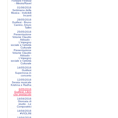
Forward Festival
- Miroirs/Ravel
01/06/2016
Settimana della
Musica - Indicibili
Incanti
28/05/2016
Guitfest - Bruno
Canino, Arturo
Tallini
25/05/2016
Presentazione
Volume Claudio
Abbado -
L'impegno
sociale e l'attività
Culturale
Presentazione
Volume Claudio
Abbado -
L'impegno
sociale e l'attività
Culturale
14/05/2016
Guitfest
Supernova in
concerto
12/05/2016
Serata musicale
Krishna e Radha
6/05/2016
Guitfest- Libro
che spettacolo
14/04/2016
Giornata di
studio - Le
Compositrici
14/04/2016
#VIOLINI
14/04/2016