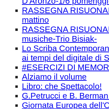
D'Aronzo-1/6 pomerigg
RASSEGNA RISUONANZE
mattino
RASSEGNA RISUONANZE
musiche-Trio Bisiak-
Lo Scriba Contemporaneo
ai tempi del digitale d
#ESERCIZI DI MEMORI
Alziamo il volume
Libro: che Spettacolo!
G.Petrucci e B. Berman
Giornata Europea dell'O