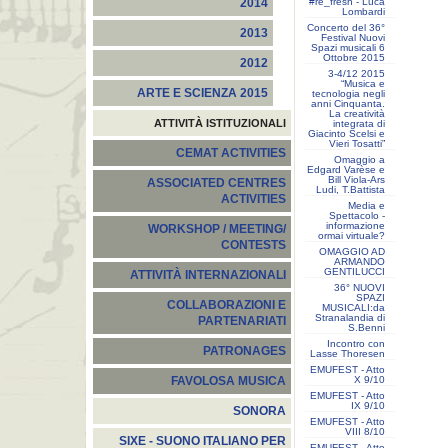
#re_fresh - Luca
2014
Lombardi
Concerto del 36°
2013
Festival Nuovi
Spazi musicali 6
Ottobre 2015
2012
3-4/12 2015
“Musica e
ARTE E SCIENZA 2015
tecnologia negli
anni Cinquanta.
La creatività
ATTIVITÀ ISTITUZIONALI
integrata di
Giacinto Scelsi e
Vieri Tosatti”
CEMAT ACTIVITIES
Omaggio a
Edgard Varèse e
Bill Viola-Ars
ASSOCIATED CENTRES
Ludi, T.Battista
ACTIVITIES
Media e
Spettacolo -
informazione
WORKSHOP / MEETING/
ormai virtuale?
CONTESTS
OMAGGIO AD
ARMANDO
GENTILUCCI
ATTIVITÀ INTERNAZIONALI
36° NUOVI
SPAZI
COLLABORAZIONI E
MUSICALI:da
Stranalandia di
PARTENARIATI
S.Benni
Incontro con
PATRONAGES
Lasse Thoresen
EMUFEST - Atto
X 9/10
FAVOLOSA MUSICA
EMUFEST - Atto
IX 9/10
SONORA
EMUFEST - Atto
VIII 8/10
SIXE - SUONO ITALIANO PER
EMUFEST - Atto