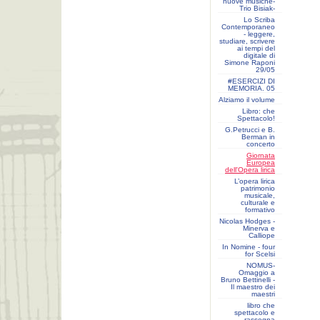
nuove musiche-
Trio Bisiak-
Lo Scriba
Contemporaneo
- leggere,
studiare, scrivere
ai tempi del
digitale di
Simone Raponi
29/05
#ESERCIZI DI
MEMORIA. 05
Alziamo il volume
Libro: che
Spettacolo!
G.Petrucci e B.
Berman in
concerto
Giornata
Europea
dell'Opera lirica
L’opera lirica
patrimonio
musicale,
culturale e
formativo
Nicolas Hodges -
Minerva e
Calliope
In Nomine - four
for Scelsi
NOMUS-
Omaggio a
Bruno Bettinelli -
Il maestro dei
maestri
libro che
spettacolo e
rassegna