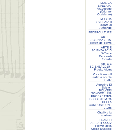
MUSICA
SVELATA-
Arabesque
(Oriente-
Occidente)
MUSICA
SVELATA-Il
sigaro di
Armando
FEDERCULTURE
ARTE E
SCIENZA 2015-
Trittico del Ritmo
ARTE E
SCIENZA 2015
X-Trace
Ceccarelli
Roccato
ARTE E
SCIENZA 2015 -
Frauke Albert
Voce libera - Il
teatro a scuola
02/07
Agostino Di
Scipio -
POLVERI
SONORE. UNA
PROSPETTIVA
ECOSISTEMICA
DELLA
COMPOSIZIONE
29/06
Chailly e la
scultura
FRANCO
ABBIATI XXXIV
Premio della
Critica Musicale