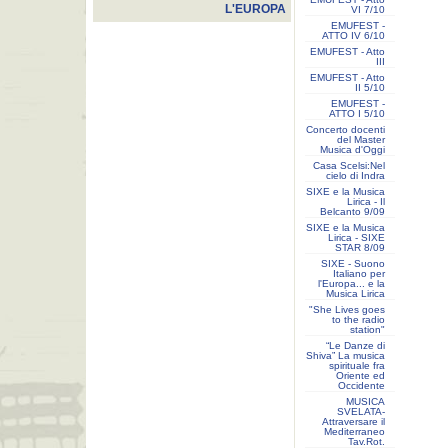
L'EUROPA
VI 7/10
EMUFEST -
ATTO IV 6/10
EMUFEST - Atto
III
EMUFEST - Atto
II 5/10
EMUFEST -
ATTO I 5/10
Concerto docenti
del Master
Musica d'Oggi
Casa Scelsi:Nel
cielo di Indra
SIXE e la Musica
Lirica - Il
Belcanto 9/09
SIXE e la Musica
Lirica - SIXE
STAR 8/09
SIXE - Suono
Italiano per
l'Europa... e la
Musica Lirica
"She Lives goes
to the radio
station"
“Le Danze di
Shiva” La musica
spirituale fra
Oriente ed
Occidente
MUSICA
SVELATA-
Attraversare il
Mediterraneo
Tav.Rot.