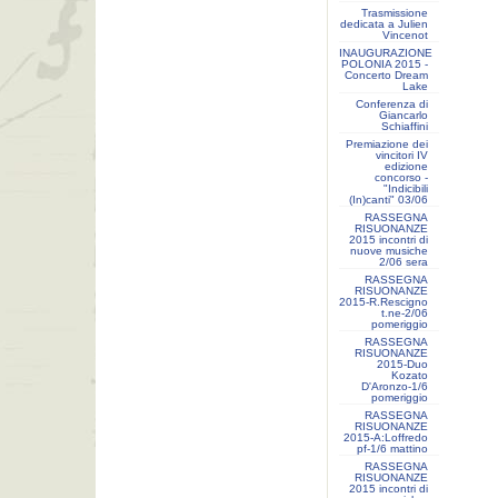
Trasmissione
dedicata a Julien
Vincenot
INAUGURAZIONE
POLONIA 2015 -
Concerto Dream
Lake
Conferenza di
Giancarlo
Schiaffini
Premiazione dei
vincitori IV
edizione
concorso -
"Indicibili
(In)canti" 03/06
RASSEGNA
RISUONANZE
2015 incontri di
nuove musiche
2/06 sera
RASSEGNA
RISUONANZE
2015-R.Rescigno
t.ne-2/06
pomeriggio
RASSEGNA
RISUONANZE
2015-Duo
Kozato
D'Aronzo-1/6
pomeriggio
RASSEGNA
RISUONANZE
2015-A:Loffredo
pf-1/6 mattino
RASSEGNA
RISUONANZE
2015 incontri di