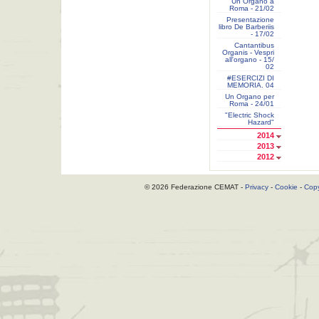
Un Organo a
Roma - 21/02
Presentazione
libro De Barberiis
- 17/02
Cantantibus
Organis - Vespri
all'organo - 15/
02
#ESERCIZI DI
MEMORIA. 04
Un Organo per
Roma - 24/01
"Electric Shock
Hazard"
2014
2013
2012
© 2026 Federazione CEMAT -
Privacy
-
Cookie
-
Copy