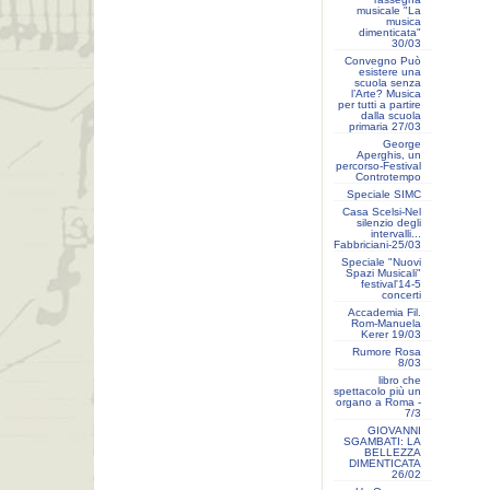
musicale "La
musica
dimenticata"
30/03
Convegno Può
esistere una
scuola senza
l’Arte? Musica
per tutti a partire
dalla scuola
primaria 27/03
George
Aperghis, un
percorso-Festival
Controtempo
Speciale SIMC
Casa Scelsi-Nel
silenzio degli
intervalli...
Fabbriciani-25/03
Speciale "Nuovi
Spazi Musicali"
festival'14-5
concerti
Accademia Fil.
Rom-Manuela
Kerer 19/03
Rumore Rosa
8/03
libro che
spettacolo più un
organo a Roma -
7/3
GIOVANNI
SGAMBATI: LA
BELLEZZA
DIMENTICATA
26/02