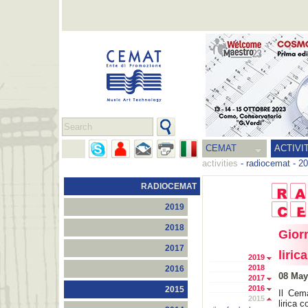
CEMAT
ACTIVI
activities
-
radiocemat
-
20
RADIOCEMAT
2019
2018
Gior
2017
lirica
2019
2018
2016
08 May
2017
2016
2015
Il Cem
2015
lirica 