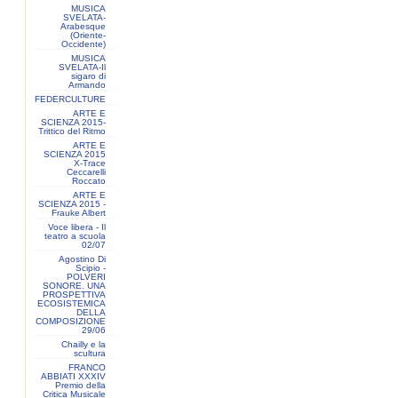
MUSICA
SVELATA-
Arabesque
(Oriente-
Occidente)
MUSICA
SVELATA-Il
sigaro di
Armando
FEDERCULTURE
ARTE E
SCIENZA 2015-
Trittico del Ritmo
ARTE E
SCIENZA 2015
X-Trace
Ceccarelli
Roccato
ARTE E
SCIENZA 2015 -
Frauke Albert
Voce libera - Il
teatro a scuola
02/07
Agostino Di
Scipio -
POLVERI
SONORE. UNA
PROSPETTIVA
ECOSISTEMICA
DELLA
COMPOSIZIONE
29/06
Chailly e la
scultura
FRANCO
ABBIATI XXXIV
Premio della
Critica Musicale