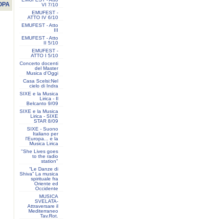
OPA
VI 7/10
EMUFEST -
ATTO IV 6/10
EMUFEST - Atto
III
EMUFEST - Atto
II 5/10
EMUFEST -
ATTO I 5/10
Concerto docenti
del Master
Musica d'Oggi
Casa Scelsi:Nel
cielo di Indra
SIXE e la Musica
Lirica - Il
Belcanto 9/09
SIXE e la Musica
Lirica - SIXE
STAR 8/09
SIXE - Suono
Italiano per
l'Europa... e la
Musica Lirica
"She Lives goes
to the radio
station"
“Le Danze di
Shiva” La musica
spirituale fra
Oriente ed
Occidente
MUSICA
SVELATA-
Attraversare il
Mediterraneo
Tav.Rot.