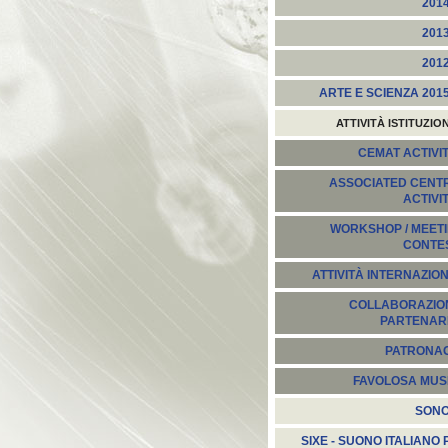
201
201
201
ARTE E SCIENZA 201
ATTIVITÀ ISTITUZIO
CEMAT ACTIVIT
ASSOCIATED CENT
ACTIVI
WORKSHOP / MEETI
CONTE
ATTIVITÀ INTERNAZION
COLLABORAZION
PARTENARI
PATRONA
FAVOLOSA MUS
SON
SIXE - SUONO ITALIANO 