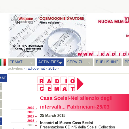
CEMAT
ACTIVITIES
SERVIZI
PUBLISHING
P
activities
-
radiocemat
-
2015
-
MAT
9
8
Casa Scelsi-Nel silenzio degli
7
intervalli... Fabbriciani-25/03
2019
2018
6
25 March 2015
2017
2016
5
Incontri al Museo Casa Scelsi
2015
Presentazione CD n°6 della Scelsi Collection