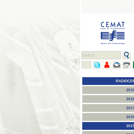
RADIOCE
201
201
201
201
201