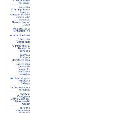
nuove musiche-
Trio Bisiak-
Lo Scriba
Contemporaneo
- leggere,
studiare, scrivere
ai tempi del
digitale di
Simone Raponi
29/05
#ESERCIZI DI
MEMORIA. 05
Alziamo il volume
Libro: che
Spettacolo!
G.Petrucci e B.
Berman in
concerto
Giornata
Europea
dell'Opera lirica
L’opera lirica
patrimonio
musicale,
culturale e
formativo
Nicolas Hodges -
Minerva e
Calliope
In Nomine - four
for Scelsi
NOMUS-
Omaggio a
Bruno Bettinelli -
Il maestro dei
maestri
libro che
spettacolo e
rassegna