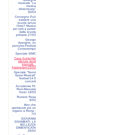
musicale "La
musica
dimenticata"
30/03
Convegno Può
esistere una
scuola senza
l’Arte? Musica
per tutti a partire
dalla scuola
primaria 27/03
George
Aperghis, un
percorso-Festival
Controtempo
Speciale SIMC
Casa Scelsi-Nel
silenzio degli
intervalli...
Fabbriciani-25/03
Speciale "Nuovi
Spazi Musicali"
festival'14-5
concerti
Accademia Fil.
Rom-Manuela
Kerer 19/03
Rumore Rosa
8/03
libro che
spettacolo più un
organo a Roma -
7/3
GIOVANNI
SGAMBATI: LA
BELLEZZA
DIMENTICATA
26/02