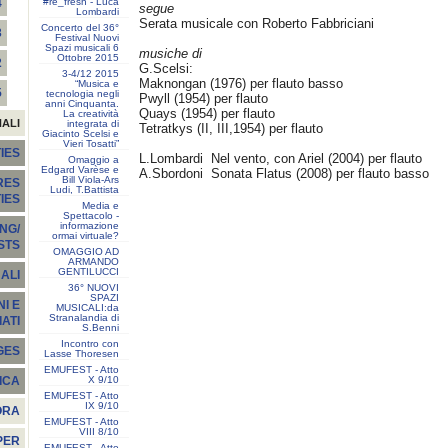
#re_fresh - Luca
4
segue
Lombardi
Serata musicale con Roberto Fabbriciani
Concerto del 36°
3
Festival Nuovi
Spazi musicali 6
musiche di
Ottobre 2015
2
G.Scelsi:
3-4/12 2015
Maknongan (1976) per flauto basso
“Musica e
5
tecnologia negli
Pwyll (1954) per flauto
anni Cinquanta.
Quays (1954) per flauto
La creatività
NALI
integrata di
Tetratkys (II, III,1954) per flauto
Giacinto Scelsi e
Vieri Tosatti”
IES
L.Lombardi Nel vento, con Ariel (2004) per flauto
Omaggio a
Edgard Varèse e
A.Sbordoni Sonata Flatus (2008) per flauto basso
Bill Viola-Ars
RES
Ludi, T.Battista
TIES
Media e
Spettacolo -
informazione
NG/
ormai virtuale?
STS
OMAGGIO AD
ARMANDO
GENTILUCCI
ALI
36° NUOVI
SPAZI
I E
MUSICALI:da
Stranalandia di
ATI
S.Benni
Incontro con
GES
Lasse Thoresen
EMUFEST - Atto
X 9/10
ICA
EMUFEST - Atto
IX 9/10
ORA
EMUFEST - Atto
VIII 8/10
PER
EMUFEST - Atto