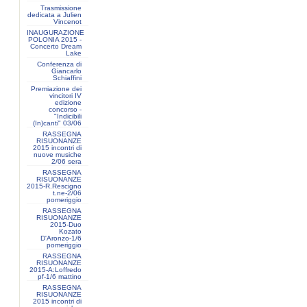
Trasmissione
dedicata a Julien
Vincenot
INAUGURAZIONE
POLONIA 2015 -
Concerto Dream
Lake
Conferenza di
Giancarlo
Schiaffini
Premiazione dei
vincitori IV
edizione
concorso -
"Indicibili
(In)canti" 03/06
RASSEGNA
RISUONANZE
2015 incontri di
nuove musiche
2/06 sera
RASSEGNA
RISUONANZE
2015-R.Rescigno
t.ne-2/06
pomeriggio
RASSEGNA
RISUONANZE
2015-Duo
Kozato
D'Aronzo-1/6
pomeriggio
RASSEGNA
RISUONANZE
2015-A:Loffredo
pf-1/6 mattino
RASSEGNA
RISUONANZE
2015 incontri di