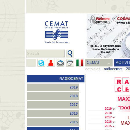
CEMAT
ACTIVI
activities
-
radiocemat
-
20
RADIOCEMAT
2019
2018
MAXX
2017
"Dode
2019
2018
2016
L
2017
2016
2015
MAX
2015