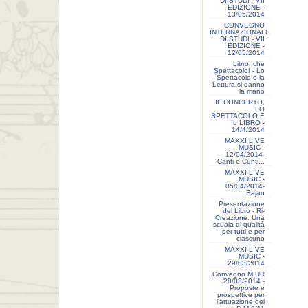
DI STUDI - VII
EDIZIONE -
13/05/2014
CONVEGNO
INTERNAZIONALE
DI STUDI - VII
EDIZIONE -
12/05/2014
Libro: che
Spettacolo! - Lo
Spettacolo e la
Lettura si danno
la mano
IL CONCERTO,
LO
SPETTACOLO E
IL LIBRO -
14/4/2014
MAXXI LIVE
MUSIC -
12/04/2014-
Canti e Cunti...
MAXXI LIVE
MUSIC -
05/04/2014-
Bajan
Presentazione
del Libro - Ri-
Creazione. Una
scuola di qualità
per tutti e per
ciascuno
MAXXI LIVE
MUSIC -
29/03/2014
Convegno MIUR
28/03/2014 -
Proposte e
prospettive per
l'attuazione del