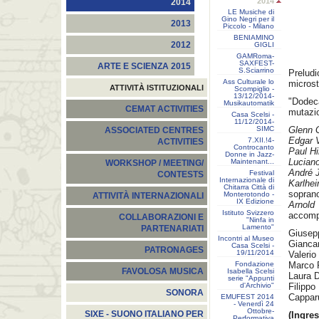
2014
2014
LE Musiche di
Gino Negri per il
2013
Piccolo - Milano
BENIAMINO
2012
GIGLI
GAMRoma-
SAXFEST-
ARTE E SCIENZA 2015
S.Sciarrino
Prelud
Ass Culturale lo
microst
ATTIVITÀ ISTITUZIONALI
Scompiglio -
13/12/2014-
"Dodec
Musikautomatik
CEMAT ACTIVITIES
mutazio
Casa Scelsi -
11/12/2014-
SIMC
Glenn 
ASSOCIATED CENTRES
Edgar 
7.XII.!4-
ACTIVITIES
Controcanto
Paul H
Donne in Jazz-
Luciano
Maintenant...
WORKSHOP / MEETING/
André J
Festival
CONTESTS
Internazionale di
Karlhe
Chitarra Città di
sopran
Monterotondo -
ATTIVITÀ INTERNAZIONALI
IX Edizione
Arnol
Istituto Svizzero
accomp
COLLABORAZIONI E
"Ninfa in
Lamento"
PARTENARIATI
Giusepp
Incontri al Museo
Giancar
Casa Scelsi -
PATRONAGES
19/11/2014
Valerio
Fondazione
Marco P
FAVOLOSA MUSICA
Isabella Scelsi
Laura D
serie "Appunti
d'Archivio"
Filippo
SONORA
Cappar
EMUFEST 2014
- Venerdì 24
Ottobre-
SIXE - SUONO ITALIANO PER
(Ingres
Performativa