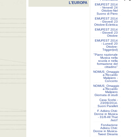
L'EUROPA
EMUFEST 2014
- Venerdì 24
Ottobre-Nel
Suono di Piero
EMUFEST 2014
- Giovedì 23
Ottobre-Eclettica
EMUFEST 2014
- Giovedì 23
Ottobre
EMUFEST 2014
- Lunedì 20
Ottobre-
Trigger(ed)
"Piano nazionale
Musica nella
scuola e nella
formazione del
cittadino"
NOMUS_Omaggio
a Riccardo
Malipiero -
Concerto
NOMUS_Omaggio
a Riccardo
Malipiero
Giornata di studi
Casa Scelsi -
23/09/2014-
Suoni Paralleli
F. Adkins Chiti:
Donne in Musica
- 31/8-All That
Jazz!
Fondazione
Adkins Chiti:
Donne in Musica-
Tweet Dreams