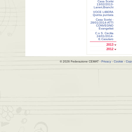
Casa Scelsi
13/02/2013-
Laneri,Branchi
VOCE LIBERA
Quinta puntata
Casa Scelsi -
28/01/2014-ATTI
CONVEGNO
Evangelisti
C.o S. Cecilia
24/01/2014-
E.Casularo
2013
2012
© 2026 Federazione CEMAT -
Privacy
-
Cookie
-
Copy