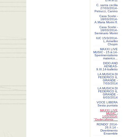
D.M.8/11
C. santa cecilia
27/03/2014-
Petrucci, Canino
Casa Scelsi -
18/03/2014-
A.Maria Morini fl.
Casa Scelsi -
18/03/2014-
Seminario Morini
IUC 15/3/2014-
L.Armellini
Chopin
MAXXI LIVE
MUSIC - 15.iii.14-
Sperimentalismo
materico...
DIDO AND
AENEAS-
9.III.14-balletto
LA MUSICA DI
FEDERICO IL
GRANDE -
7/03/2014
LA MUSICA DI
FEDERICO IL
GRANDE -
6/03/2014
VOCE LIBERA
Sesta puntata
MAXXI LIVE
MUSIC -
1/03/2014-
"Dodecafonia:....
RONDO' 2014-
26.II.14 -
Divertimento
Ensemble