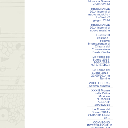
Musica a Scuola
- 04/06/2014
RISUONANZE
2014 incontri di
nuove musiche -
Loffredo-2
giugno 2014
RISUONANZE
2014 incontri di
nuove musiche
Guitfest III
edizione -
Festival
Internazionale di
Chitarra del
Conservatorio
Santa Cecilia
Le Forme del
Suono 2014-
30/05/2014-
Schiaffini-Prati
Le Forme del
Suono 2014 -
29/05/2014-In
Nomine
VOCE LIBERA -
Settima puntata
XXXIII Premio
della Critica
Musicale
"FRANCO
ABBIATI"
25/05/2014
Le Forme del
Suono 2014 -
24/05/2014-Rise
up...
CONVEGNO
INTERNAZIONALE