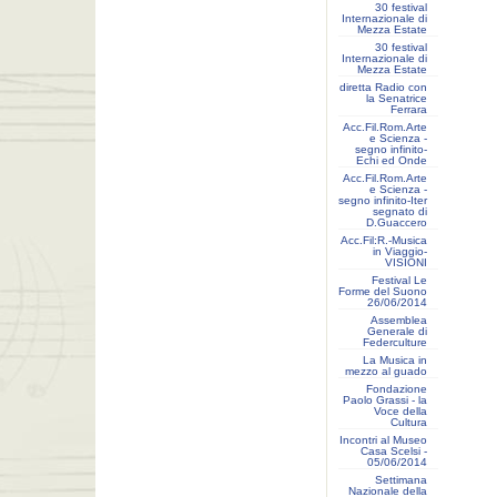
30 festival
Internazionale di
Mezza Estate
30 festival
Internazionale di
Mezza Estate
diretta Radio con
la Senatrice
Ferrara
Acc.Fil.Rom.Arte
e Scienza -
segno infinito-
Echi ed Onde
Acc.Fil.Rom.Arte
e Scienza -
segno infinito-Iter
segnato di
D.Guaccero
Acc.Fil:R.-Musica
in Viaggio-
VISIONI
Festival Le
Forme del Suono
26/06/2014
Assemblea
Generale di
Federculture
La Musica in
mezzo al guado
Fondazione
Paolo Grassi - la
Voce della
Cultura
Incontri al Museo
Casa Scelsi -
05/06/2014
Settimana
Nazionale della